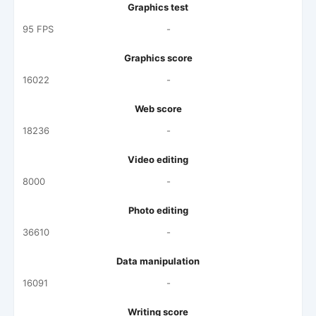
Graphics test
95 FPS
-
Graphics score
16022
-
Web score
18236
-
Video editing
8000
-
Photo editing
36610
-
Data manipulation
16091
-
Writing score