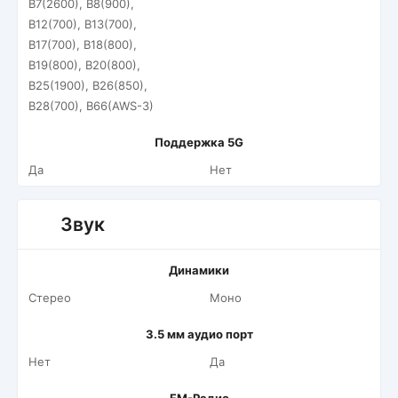
B7(2600), B8(900),
B12(700), B13(700),
B17(700), B18(800),
B19(800), B20(800),
B25(1900), B26(850),
B28(700), B66(AWS-3)
Поддержка 5G
Да
Нет
Звук
Динамики
Стерео
Моно
3.5 мм аудио порт
Нет
Да