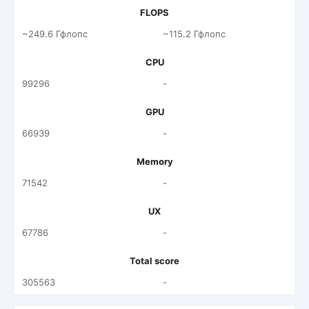
FLOPS
~249.6 Гфлопс
~115.2 Гфлопс
CPU
99296
-
GPU
66939
-
Memory
71542
-
UX
67786
-
Total score
305563
-