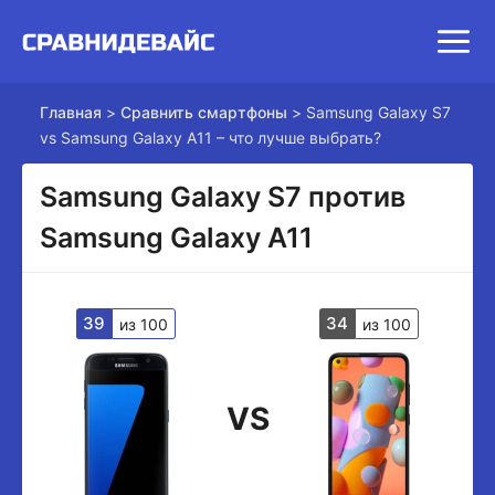
Главная
>
Сравнить смартфоны
>
Samsung Galaxy S7
vs Samsung Galaxy A11 – что лучше выбрать?
Samsung Galaxy S7 против
Samsung Galaxy A11
39
34
из 100
из 100
VS