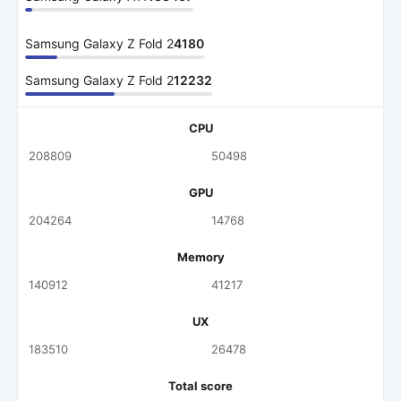
Samsung Galaxy Z Fold 2
4180
Samsung Galaxy Z Fold 2
12232
CPU
208809
50498
GPU
204264
14768
Memory
140912
41217
UX
183510
26478
Total score