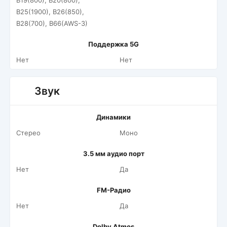
B19(800), B20(800),
B25(1900), B26(850),
B28(700), B66(AWS-3)
Поддержка 5G
Нет
Нет
Звук
Динамики
Стерео
Моно
3.5 мм аудио порт
Нет
Да
FM-Радио
Нет
Да
Dolby Atmos