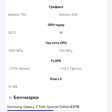
Графика
Adreno 750
Adreno 506
GPU-ядер
3072
96
Частота GPU
1000 МГц
720 МГц
FLOPS
~2774 Гфлопс
~115.2 Гфлопс
Кэш L3
12 МБ
-
Бенчмарки
Samsung Galaxy Z Fold Special Edition
2279