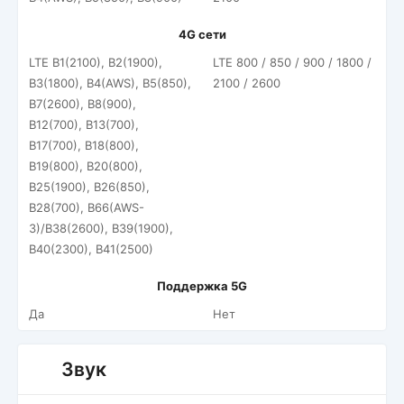
4G сети
LTE B1(2100), B2(1900),
LTE 800 / 850 / 900 / 1800 /
B3(1800), B4(AWS), B5(850),
2100 / 2600
B7(2600), B8(900),
B12(700), B13(700),
B17(700), B18(800),
B19(800), B20(800),
B25(1900), B26(850),
B28(700), B66(AWS-
3)/B38(2600), B39(1900),
B40(2300), B41(2500)
Поддержка 5G
Да
Нет
Звук