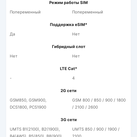
Режим работы SIM
Попеременный
Попеременный
Поддержка eSIM*
Да
Нет
Гибридный слот
Нет
Нет
LTE Cat*
-
4
2G сети
GSM850, GSM900,
GSM 800 / 850 / 900 / 1800
DCS1800, PCS1900
/ 2100 / 2600
3G сети
UMTS B1(2100), B2(1900),
UMTS 850 / 900 / 1900 /
B4(AWS), B5(850), B8(900)
2100