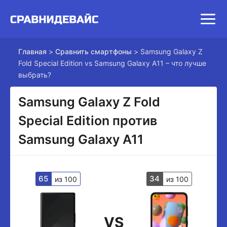
Главная
>
Сравнить смартфоны
>
Samsung Galaxy Z
Fold Special Edition vs Samsung Galaxy A11 – что лучше
выбрать?
Samsung Galaxy Z Fold
Special Edition против
Samsung Galaxy A11
65
34
из 100
из 100
VS