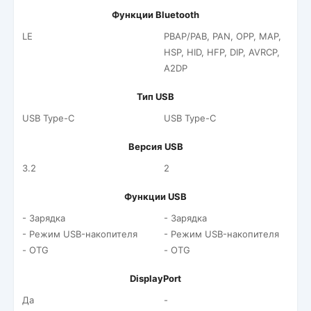
Функции Bluetooth
LE
PBAP/PAB, PAN, OPP, MAP,
HSP, HID, HFP, DIP, AVRCP,
A2DP
Тип USB
USB Type-C
USB Type-C
Версия USB
3.2
2
Функции USB
- Зарядка
- Зарядка
- Режим USB-накопителя
- Режим USB-накопителя
- OTG
- OTG
DisplayPort
Да
-