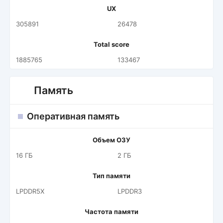
UX
305891
26478
Total score
1885765
133467
Память
Оперативная память
Объем ОЗУ
16 ГБ
2 ГБ
Тип памяти
LPDDR5X
LPDDR3
Частота памяти