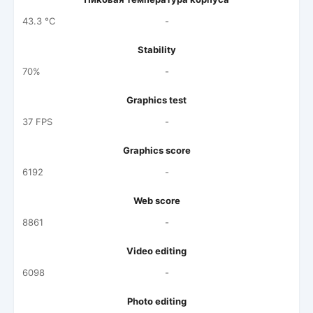
43.3 °C
-
Stability
70%
-
Graphics test
37 FPS
-
Graphics score
6192
-
Web score
8861
-
Video editing
6098
-
Photo editing