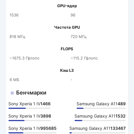
GPU-ядер
1536
96
Частота GPU
818 МГц
720 МГц
FLOPS
~1675.3 Гфлопс
~115.2 Гфлопс
Кэш L3
6 МБ
-
Бенчмарки
Sony Xperia 1 IV
1466
Samsung Galaxy A11
489
Sony Xperia 1 IV
3898
Samsung Galaxy A11
1532
Sony Xperia 1 IV
995685
Samsung Galaxy A11
133467