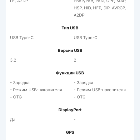
LE, A2DP
PBAP/PAB, PAN, OPP, MAP,
HSP, HID, HFP, DIP, AVRCP,
A2DP
Тип USB
USB Type-C
USB Type-C
Версия USB
3.2
2
Функции USB
- Зарядка
- Зарядка
- Режим USB-накопителя
- Режим USB-накопителя
- OTG
- OTG
DisplayPort
Да
-
GPS