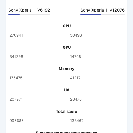
Sony Xperia 1 IV
6192
Sony Xperia 1 IV
12076
CPU
270941
50498
GPU
341298
14768
Memory
175475
41217
UX
207971
26478
Total score
995685
133467
Пиковая температура корпуса