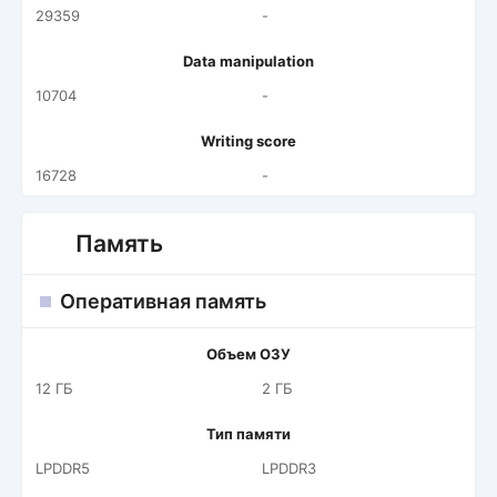
29359
-
Data manipulation
10704
-
Writing score
16728
-
Память
Оперативная память
Объем ОЗУ
12 ГБ
2 ГБ
Тип памяти
LPDDR5
LPDDR3