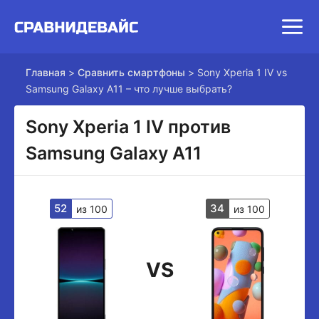
Главная
>
Сравнить смартфоны
>
Sony Xperia 1 IV vs
Samsung Galaxy A11 – что лучше выбрать?
Sony Xperia 1 IV против
Samsung Galaxy A11
52
34
из 100
из 100
VS