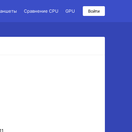
аншеты
Сравнение CPU
GPU
Войти
11