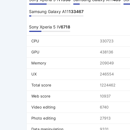
Samsung Galaxy A11
133467
Sony Xperia 5 IV
6718
CPU
330723
GPU
438136
Memory
209049
UX
246554
Total score
1224462
Web score
10937
Video editing
6740
Photo editing
27913
Data manipulation
9331