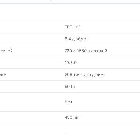
TFT LCD
6.4 дюймов
кселей
720 x 1560 пикселей
19.5:9
юйм
268 точек на дюйм
60 Гц
Нет
450 нит
-