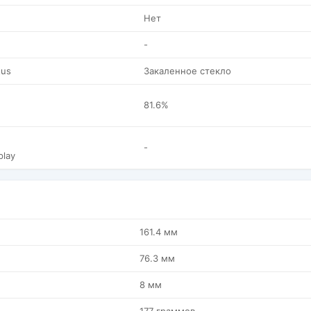
Нет
-
tus
Закаленное стекло
81.6%
-
play
161.4 мм
76.3 мм
8 мм