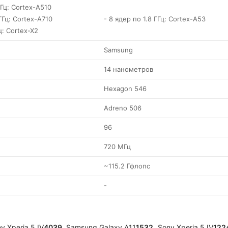
ГГц: Cortex-A510
ГГц: Cortex-A710
- 8 ядер по 1.8 ГГц: Cortex-A53
ц: Cortex-X2
Samsung
14 нанометров
Hexagon 546
Adreno 506
96
720 МГц
~115.2 Гфлопс
-
y Xperia 5 IV
4039
Samsung Galaxy A11
1532
Sony Xperia 5 IV
122