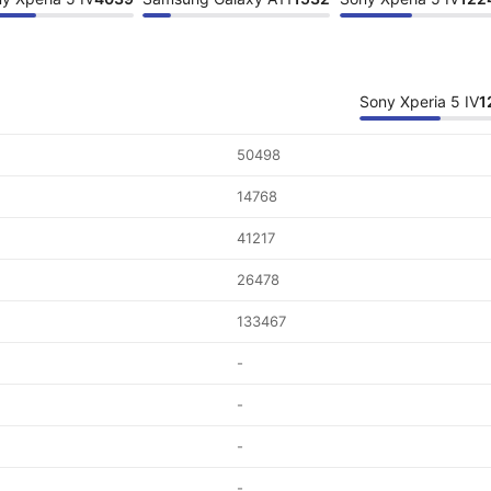
Sony Xperia 5 IV
1
50498
14768
41217
26478
133467
-
-
-
-