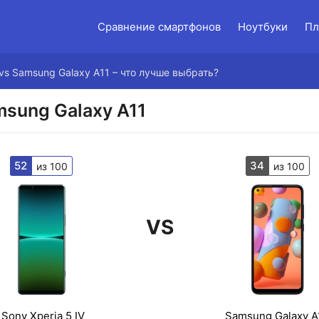
Сравнение смартфонов
Ноутбуки
Пл
 vs Samsung Galaxy A11 – что лучше выбрать?
msung Galaxy A11
52
34
из 100
из 100
VS
Sony Xperia 5 IV
Samsung Galaxy A