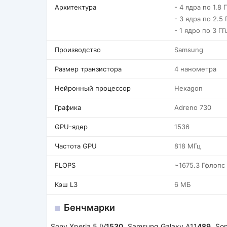
Архитектура
- 4 ядра по 1.8 
- 3 ядра по 2.5 
- 1 ядро по 3 ГГ
Производство
Samsung
Размер транзистора
4 нанометра
Нейронный процессор
Hexagon
Графика
Adreno 730
GPU-ядер
1536
Частота GPU
818 МГц
FLOPS
~1675.3 Гфлопс
Кэш L3
6 МБ
Бенчмарки
Sony Xperia 5 IV
1530
Samsung Galaxy A11
489
Son