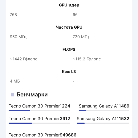
GPU-ядер
768
96
Частота GPU
950 МГц
720 МГц
FLOPS
~1442 Гфлопс
~115.2 Гфлопс
Кэш L3
4 МБ
-
Бенчмарки
Tecno Camon 30 Premier
1224
Samsung Galaxy A11
489
Tecno Camon 30 Premier
3912
Samsung Galaxy A11
1532
Tecno Camon 30 Premier
949686