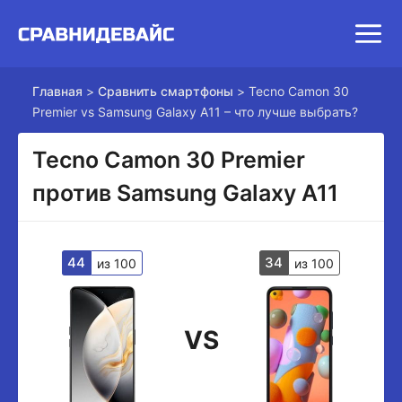
Главная
>
Сравнить смартфоны
>
Tecno Camon 30
Premier vs Samsung Galaxy A11 – что лучше выбрать?
Tecno Camon 30 Premier
против Samsung Galaxy A11
44
34
из 100
из 100
VS