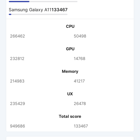
Samsung Galaxy A11
133467
CPU
266462
50498
GPU
232812
14768
Memory
214983
41217
UX
235429
26478
Total score
949686
133467