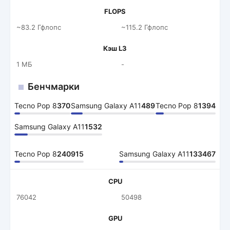
FLOPS
~83.2 Гфлопс
~115.2 Гфлопс
Кэш L3
1 МБ
-
Бенчмарки
Tecno Pop 8
370
Samsung Galaxy A11
489
Tecno Pop 8
1394
Samsung Galaxy A11
1532
Tecno Pop 8
240915
Samsung Galaxy A11
133467
CPU
76042
50498
GPU