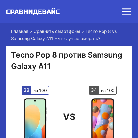
Главная
>
Сравнить смартфоны
>
Tecno Pop 8 vs
Samsung Galaxy A11 – что лучше выбрать?
Tecno Pop 8 против Samsung
Galaxy A11
38
34
из 100
из 100
VS