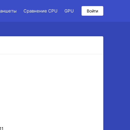
аншеты
Сравнение CPU
GPU
Войти
11