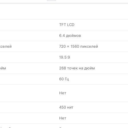
TFT LCD
6.4 дюймов
кселей
720 x 1560 пикселей
19.5:9
юйм
268 точек на дюйм
60 Гц
Нет
450 нит
Нет