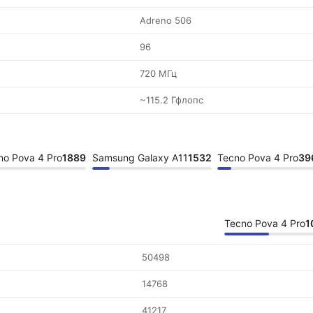
Adreno 506
96
720 МГц
~115.2 Гфлопс
no Pova 4 Pro
1889
Samsung Galaxy A11
1532
Tecno Pova 4 Pro
39
Tecno Pova 4 Pro
1
50498
14768
41217