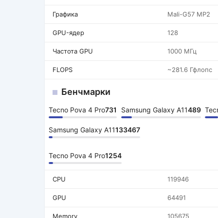
Графика
Mali-G57 MP2
GPU-ядер
128
Частота GPU
1000 МГц
FLOPS
~281.6 Гфлопс
Бенчмарки
Tecno Pova 4 Pro
731
Samsung Galaxy A11
489
Tec
Samsung Galaxy A11
133467
Tecno Pova 4 Pro
1254
CPU
119946
GPU
64491
Memory
105675