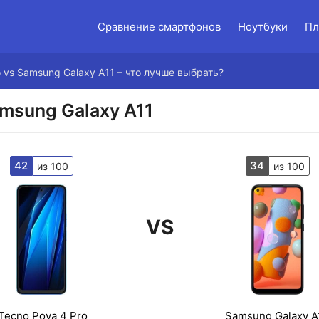
Сравнение смартфонов
Ноутбуки
Пл
o vs Samsung Galaxy A11 – что лучше выбрать?
amsung Galaxy A11
42
34
из 100
из 100
VS
Tecno Pova 4 Pro
Samsung Galaxy A