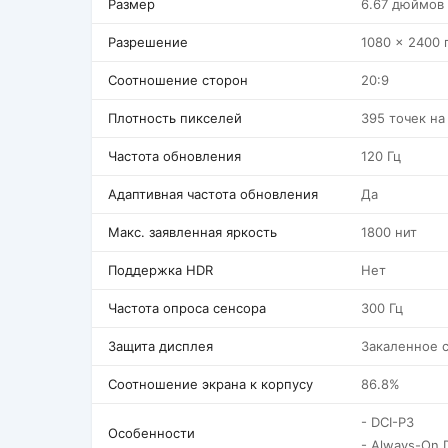
Размер
6.67 дюймов
Разрешение
1080 x 2400 
Соотношение сторон
20:9
Плотность пикселей
395 точек н
Частота обновления
120 Гц
Адаптивная частота обновления
Да
Макс. заявленная яркость
1800 нит
Поддержка HDR
Нет
Частота опроса сенсора
300 Гц
Защита дисплея
Закаленное 
Соотношение экрана к корпусу
86.8%
- DCI-P3
Особенности
- Always-On D