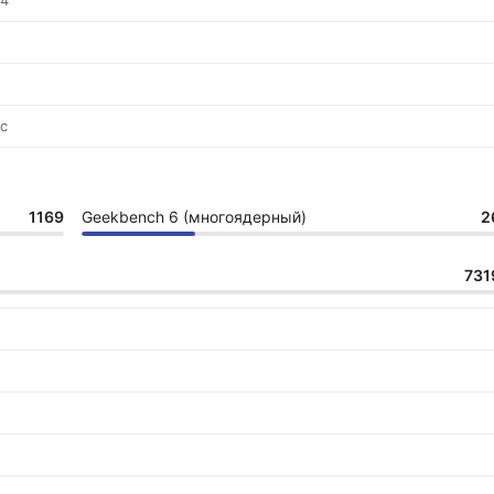
P4
с
1169
Geekbench 6 (многоядерный)
2
731