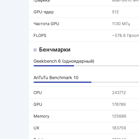
Графика
Mali-G610 M
GPU-ядер
512
Частота GPU
1130 МГц
FLOPS
~578.6 Гфлоп
Бенчмарки
Geekbench 6 (одноядерный)
AnTuTu Benchmark 10
CPU
243712
GPU
178789
Memory
125686
UX
183759