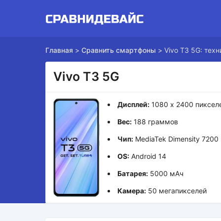
Главная
>
Сравнить смартфоны
>
Vivo T3 5G: тех
Vivo T3 5G
Дисплей:
1080 x 2400 пиксел
Вес:
188 граммов
Чип:
MediaTek Dimensity 7200
OS:
Android 14
Батарея:
5000 мАч
Камера:
50 мегапикселей