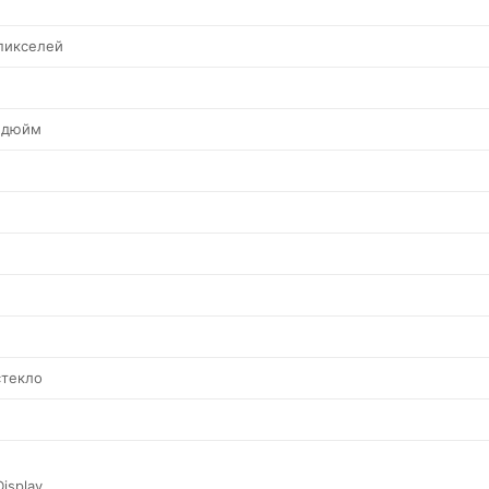
пикселей
а дюйм
стекло
isplay