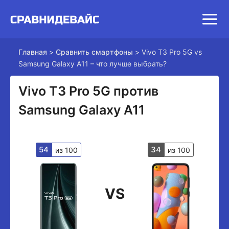
Главная
>
Сравнить смартфоны
>
Vivo T3 Pro 5G vs
Samsung Galaxy A11 – что лучше выбрать?
Vivo T3 Pro 5G против
Samsung Galaxy A11
54
34
из 100
из 100
VS