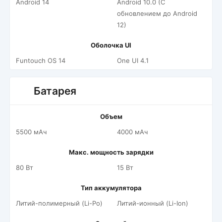
Android 14
Android 10.0 (С
обновлением до Android
12)
Оболочка UI
Funtouch OS 14
One UI 4.1
Батарея
Объем
5500 мАч
4000 мАч
Макс. мощность зарядки
80 Вт
15 Вт
Тип аккумулятора
Литий-полимерный (Li-Po)
Литий-ионный (Li-Ion)