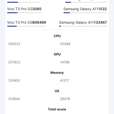
Vivo T3 Pro 5G
3095
Samsung Galaxy A11
1532
Vivo T3 Pro 5G
806489
Samsung Galaxy A11
133467
CPU
269322
50498
GPU
257823
14768
Memory
125400
41217
UX
153944
26478
Total score