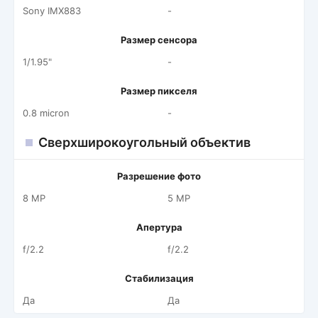
Sony IMX883
-
Размер сенсора
1/1.95"
-
Размер пикселя
0.8 micron
-
Сверхширокоугольный объектив
Разрешение фото
8 MP
5 MP
Апертура
f/2.2
f/2.2
Стабилизация
Да
Да