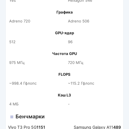
Yes
Hexagon 546
Графика
Adreno 720
Adreno 506
GPU-ядер
512
96
Частота GPU
975 МГц
720 МГц
FLOPS
~998.4 Гфлопс
~115.2 Гфлопс
Кэш L3
4 МБ
-
Бенчмарки
Vivo T3 Pro 5G
1151
Samsung Galaxy A11
489