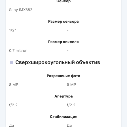
Сенсор
Sony IMX882
-
Размер сенсора
1/2"
-
Размер пикселя
0.7 micron
-
Сверхширокоугольный объектив
Разрешение фото
8 MP
5 MP
Апертура
f/2.2
f/2.2
Стабилизация
Да
Да