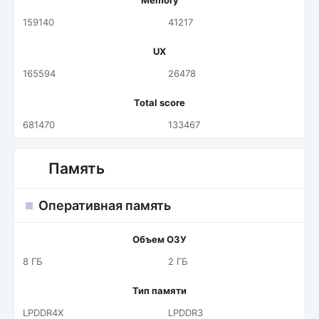
Memory
159140
41217
UX
165594
26478
Total score
681470
133467
Память
Оперативная память
Объем ОЗУ
8 ГБ
2 ГБ
Тип памяти
LPDDR4X
LPDDR3