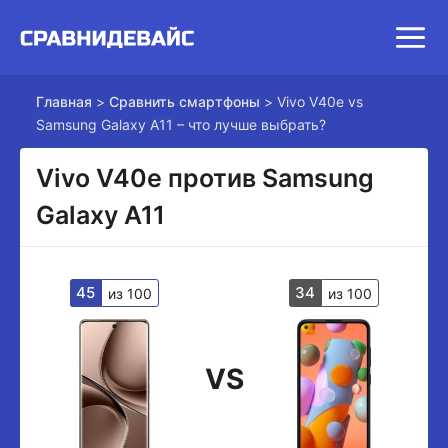
Главная
>
Сравнить смартфоны
>
Vivo V40e vs
Samsung Galaxy A11 – что лучше выбрать?
Vivo V40e против Samsung
Galaxy A11
45
34
из 100
из 100
VS