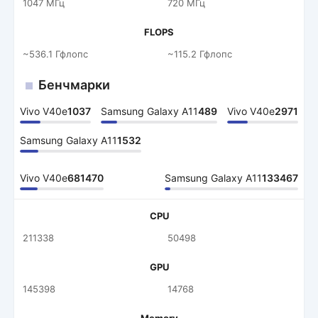
1047 МГц
720 МГц
FLOPS
~536.1 Гфлопс
~115.2 Гфлопс
Бенчмарки
Vivo V40e
1037
Samsung Galaxy A11
489
Vivo V40e
2971
Samsung Galaxy A11
1532
Vivo V40e
681470
Samsung Galaxy A11
133467
CPU
211338
50498
GPU
145398
14768