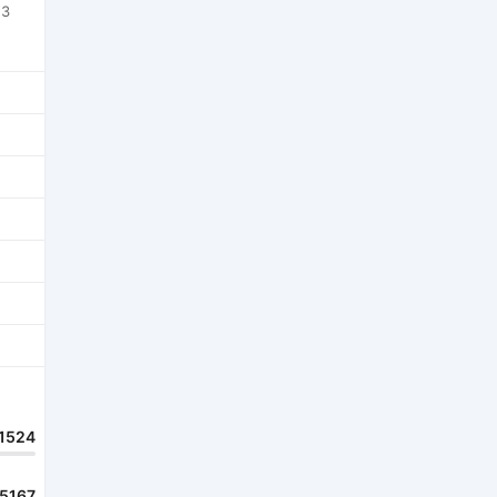
53
1524
15167