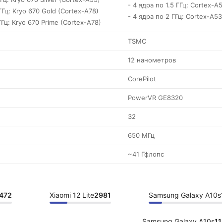
- 4 ядра по 1.5 ГГц: Cortex-A
ГГц: Kryo 670 Gold (Cortex-A78)
- 4 ядра по 2 ГГц: Cortex-A53
ГГц: Kryo 670 Prime (Cortex-A78)
TSMC
12 нанометров
CorePilot
PowerVR GE8320
32
650 МГц
~41 Гфлопс
472
Xiaomi 12 Lite
2981
Samsung Galaxy A10s
Samsung Galaxy A10s
1