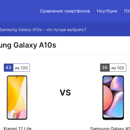
Сравнение смартфонов
Ноутбуки
Пл
s Samsung Galaxy A10s – что лучше выбрать?
ung Galaxy A10s
43
36
из 100
из 100
VS
Xiaomi 12 Lite
Samsung Galaxy A