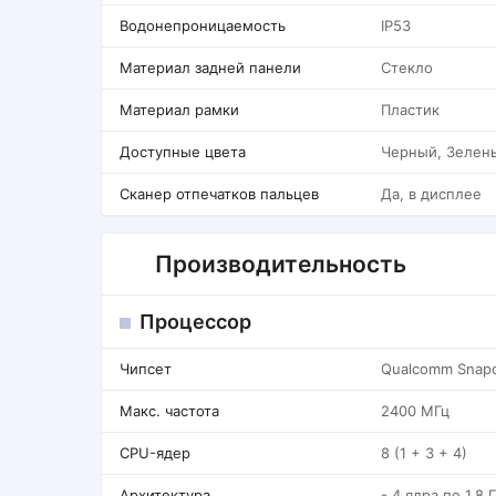
Водонепроницаемость
IP53
Материал задней панели
Стекло
Материал рамки
Пластик
Доступные цвета
Черный, Зелен
Сканер отпечатков пальцев
Да, в дисплее
Производительность
Процессор
Чипсет
Qualcomm Snap
Макс. частота
2400 МГц
CPU-ядер
8 (1 + 3 + 4)
Архитектура
- 4 ядра по 1.8 