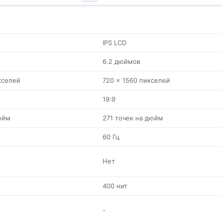
IPS LCD
6.2 дюймов
кселей
720 x 1560 пикселей
19:9
юйм
271 точек на дюйм
60 Гц
Нет
400 нит
-