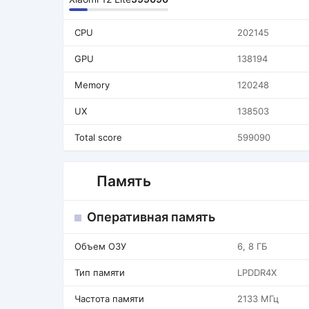
CPU
202145
GPU
138194
Memory
120248
UX
138503
Total score
599090
Память
Оперативная память
Объем ОЗУ
6, 8 ГБ
Тип памяти
LPDDR4X
Частота памяти
2133 МГц