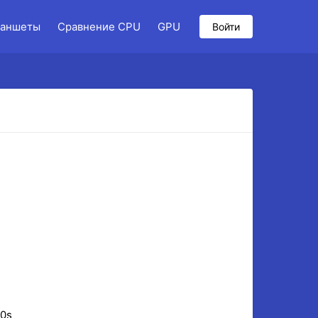
аншеты
Сравнение CPU
GPU
Войти
10s