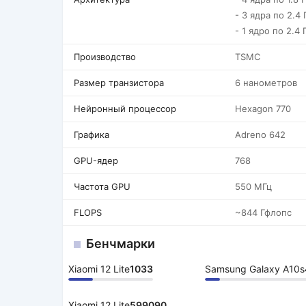
- 3 ядра по 2.4 
- 1 ядро по 2.4 
Производство
TSMC
Размер транзистора
6 нанометров
Нейронный процессор
Hexagon 770
Графика
Adreno 642
GPU-ядер
768
Частота GPU
550 МГц
FLOPS
~844 Гфлопс
Бенчмарки
Xiaomi 12 Lite
1033
Samsung Galaxy A10s
Xiaomi 12 Lite
599090