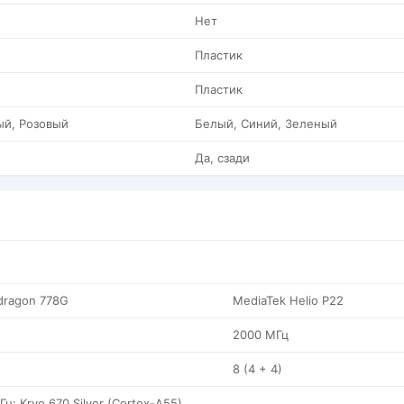
Нет
Пластик
Пластик
ый, Розовый
Белый, Синий, Зеленый
Да, сзади
dragon 778G
MediaTek Helio P22
2000 МГц
8 (4 + 4)
ГГц: Kryo 670 Silver (Cortex-A55)