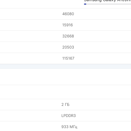
46080
15916
32668
20503
115167
2 ГБ
LPDDR3
933 МГц