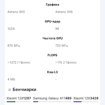
Графика
Adreno 650
Adreno 506
GPU-ядер
1024
96
Частота GPU
670 МГц
720 МГц
FLOPS
~1372.1 Гфлопс
~115.2 Гфлопс
Кэш L3
4 МБ
-
Бенчмарки
Xiaomi 12X
1297
Samsung Galaxy A11
489
Xiaomi 12X
3428