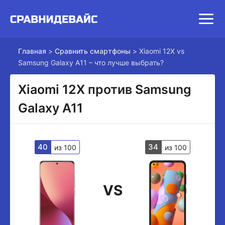
Главная
>
Сравнить смартфоны
>
Xiaomi 12X vs
Samsung Galaxy A11 – что лучше выбрать?
Xiaomi 12X против Samsung
Galaxy A11
40
34
из 100
из 100
VS