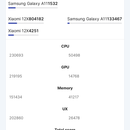
Samsung Galaxy A11
1532
Xiaomi 12X
804182
Samsung Galaxy A11
133467
Xiaomi 12X
4251
CPU
230693
50498
GPU
219195
14768
Memory
151434
41217
UX
202860
26478
Total score