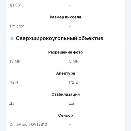
1/1.56"
-
Размер пикселя
1 micron
-
Сверхширокоугольный объектив
Разрешение фото
13 MP
5 MP
Апертура
f/2.4
f/2.2
Стабилизация
Да
Да
Сенсор
OmniVision OV13B10
-