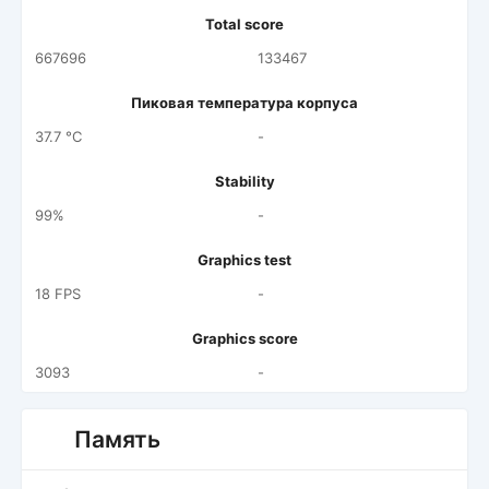
Total score
667696
133467
Пиковая температура корпуса
37.7 °C
-
Stability
99%
-
Graphics test
18 FPS
-
Graphics score
3093
-
Память