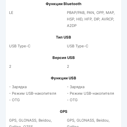
Функции Bluetooth
LE
PBAP/PAB, PAN, OPP, MAP,
HSP, HID, HFP, DIP, AVRCP,
A2DP
Тип USB
USB Type-C
USB Type-C
Версия USB
2
2
Функции USB
- Зарядка
- Зарядка
- Режим USB-накопителя
- Режим USB-накопителя
- OTG
- OTG
GPS
GPS, GLONASS, Beidou,
GPS, GLONASS, Beidou,
Galileo, QZSS
Galileo