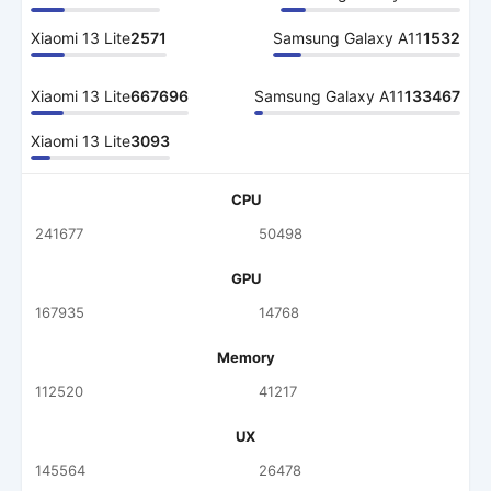
Xiaomi 13 Lite
2571
Samsung Galaxy A11
1532
Xiaomi 13 Lite
667696
Samsung Galaxy A11
133467
Xiaomi 13 Lite
3093
CPU
241677
50498
GPU
167935
14768
Memory
112520
41217
UX
145564
26478