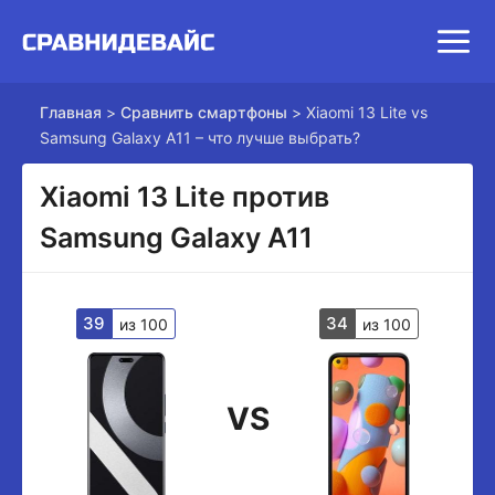
Главная
>
Сравнить смартфоны
>
Xiaomi 13 Lite vs
Samsung Galaxy A11 – что лучше выбрать?
Xiaomi 13 Lite против
Samsung Galaxy A11
39
34
из 100
из 100
VS