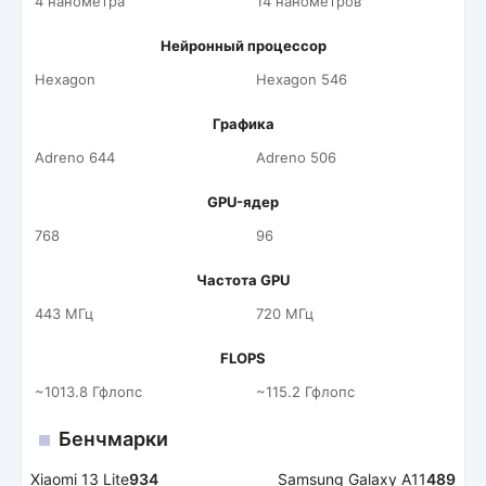
4 нанометра
14 нанометров
Нейронный процессор
Hexagon
Hexagon 546
Графика
Adreno 644
Adreno 506
GPU-ядер
768
96
Частота GPU
443 МГц
720 МГц
FLOPS
~1013.8 Гфлопс
~115.2 Гфлопс
Бенчмарки
Xiaomi 13 Lite
934
Samsung Galaxy A11
489