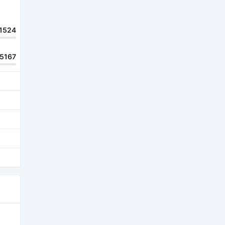
1524
15167