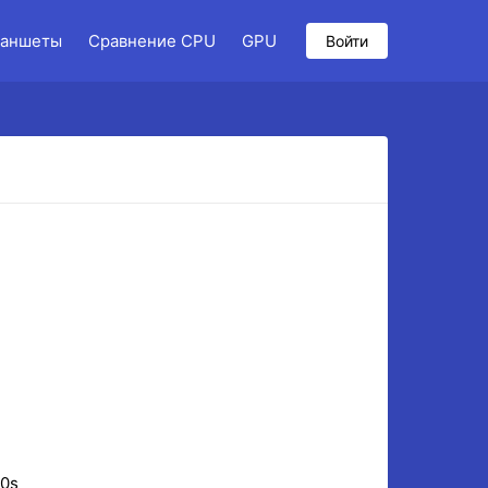
аншеты
Сравнение CPU
GPU
Войти
10s