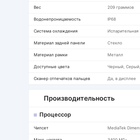
Вес
209 граммов
Водонепроницаемость
IP68
Система охлаждения
Испарительная
Материал задней панели
Стекло
Материал рамки
Металл
Доступные цвета
Черный, Серый
Сканер отпечатков пальцев
Да, в дисплее
Производительность
Процессор
Чипсет
MediaTek Dimens
Макс. частота
3400 МГц