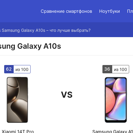
Сравнение смартфонов
Ноутбуки
Пл
vs Samsung Galaxy A10s – что лучше выбрать?
sung Galaxy A10s
62
36
из 100
из 100
VS
Xiaomi 14T Pro
Samsung Galaxy A