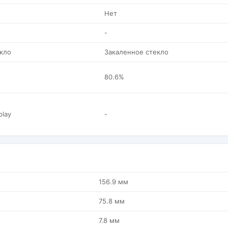
Нет
-
кло
Закаленное стекло
80.6%
play
-
156.9 мм
75.8 мм
7.8 мм