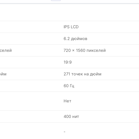
IPS LCD
6.2 дюймов
кселей
720 x 1560 пикселей
19:9
юйм
271 точек на дюйм
60 Гц
Нет
400 нит
-