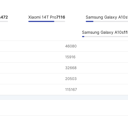
s
472
Xiaomi 14T Pro
7116
Samsung Galaxy A10s
Samsung Galaxy A10s
1
46080
15916
32668
20503
115167