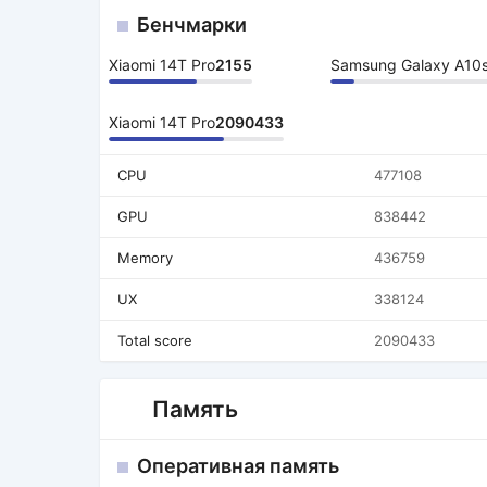
Бенчмарки
Xiaomi 14T Pro
2155
Samsung Galaxy A10
Xiaomi 14T Pro
2090433
CPU
477108
GPU
838442
Memory
436759
UX
338124
Total score
2090433
Память
Оперативная память