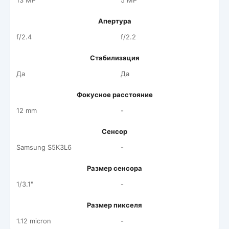
13 MP
5 MP
Апертура
f/2.4
f/2.2
Стабилизация
Да
Да
Фокусное расстояние
12 mm
-
Сенсор
Samsung S5K3L6
-
Размер сенсора
1/3.1"
-
Размер пикселя
1.12 micron
-