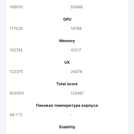
199010
50498
GPU
177528
14768
Memory
102742
41217
UX
123375
26478
Total score
602655
133467
Пиковая температура корпуса
44.1 °C
-
Stability