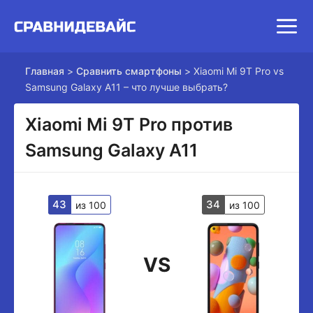
Главная
>
Сравнить смартфоны
>
Xiaomi Mi 9T Pro vs
Samsung Galaxy A11 – что лучше выбрать?
Xiaomi Mi 9T Pro против
Samsung Galaxy A11
43
34
из 100
из 100
VS