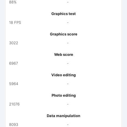
88%
-
Graphics test
18 FPS
-
Graphics score
3022
-
Web score
6967
-
Video editing
5964
-
Photo editing
21076
-
Data manipulation
8093
-