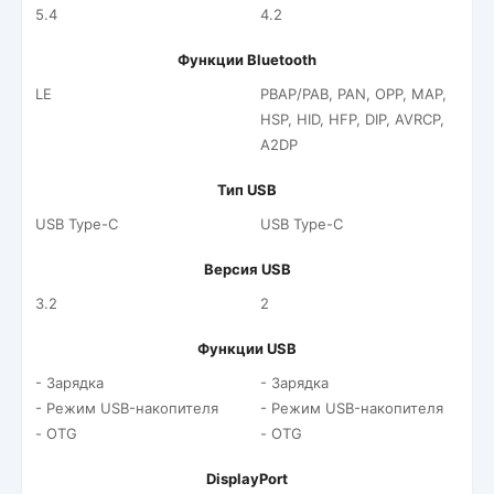
5.4
4.2
Функции Bluetooth
LE
PBAP/PAB, PAN, OPP, MAP,
HSP, HID, HFP, DIP, AVRCP,
A2DP
Тип USB
USB Type-C
USB Type-C
Версия USB
3.2
2
Функции USB
- Зарядка
- Зарядка
- Режим USB-накопителя
- Режим USB-накопителя
- OTG
- OTG
DisplayPort