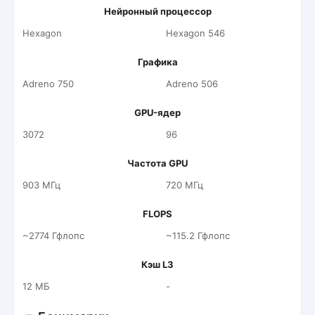
Нейронный процессор
Hexagon
Hexagon 546
Графика
Adreno 750
Adreno 506
GPU-ядер
3072
96
Частота GPU
903 МГц
720 МГц
FLOPS
~2774 Гфлопс
~115.2 Гфлопс
Кэш L3
12 МБ
-