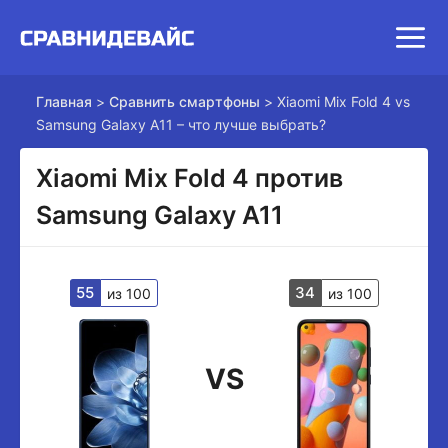
Главная
>
Сравнить смартфоны
>
Xiaomi Mix Fold 4 vs
Samsung Galaxy A11 – что лучше выбрать?
Xiaomi Mix Fold 4 против
Samsung Galaxy A11
55
34
из 100
из 100
VS