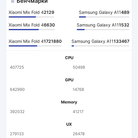
Бенчмарки
Xiaomi Mix Fold 4
2129
Samsung Galaxy A11
489
Xiaomi Mix Fold 4
6630
Samsung Galaxy A11
1532
Xiaomi Mix Fold 4
1721880
Samsung Galaxy A11
133467
CPU
407725
50498
GPU
642990
14768
Memory
392032
41217
UX
279133
26478