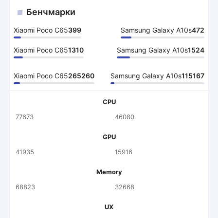
Бенчмарки
Xiaomi Poco C65
399
Samsung Galaxy A10s
472
Xiaomi Poco C65
1310
Samsung Galaxy A10s
1524
Xiaomi Poco C65
265260
Samsung Galaxy A10s
115167
CPU
77673
46080
GPU
41935
15916
Memory
68823
32668
UX