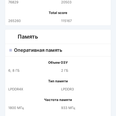
76829
20503
Total score
265260
115167
Память
Оперативная память
Объем ОЗУ
6, 8 ГБ
2 ГБ
Тип памяти
LPDDR4X
LPDDR3
Частота памяти
1800 МГц
933 МГц