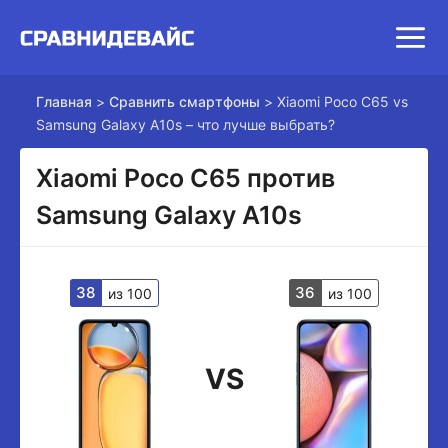
Главная
>
Сравнить смартфоны
>
Xiaomi Poco C65 vs
Samsung Galaxy A10s – что лучше выбрать?
Xiaomi Poco C65 против
Samsung Galaxy A10s
38
36
из 100
из 100
VS