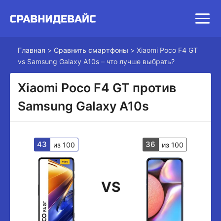
Главная
>
Сравнить смартфоны
>
Xiaomi Poco F4 GT
vs Samsung Galaxy A10s – что лучше выбрать?
Xiaomi Poco F4 GT против
Samsung Galaxy A10s
43
36
из 100
из 100
VS