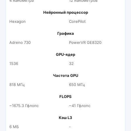
4 нанометра
12 нанометров
Нейронный процессор
Hexagon
CorePilot
Графика
Adreno 730
PowerVR GE8320
GPU-ядер
1536
32
Частота GPU
818 МГц
650 МГц
FLOPS
~1675.3 Гфлопс
~41 Гфлопс
Кэш L3
6 МБ
-