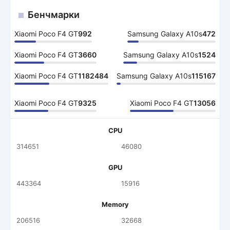
Бенчмарки
Xiaomi Poco F4 GT
992
Samsung Galaxy A10s
472
Xiaomi Poco F4 GT
3660
Samsung Galaxy A10s
1524
Xiaomi Poco F4 GT
1182484
Samsung Galaxy A10s
115167
Xiaomi Poco F4 GT
9325
Xiaomi Poco F4 GT
13056
CPU
314651
46080
GPU
443364
15916
Memory
206516
32668