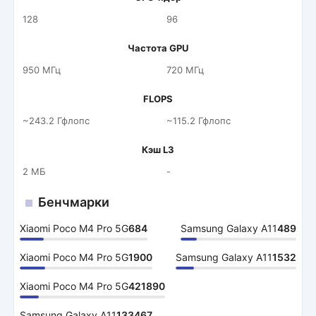
128
96
Частота GPU
950 МГц
720 МГц
FLOPS
~243.2 Гфлопс
~115.2 Гфлопс
Кэш L3
2 МБ
-
Бенчмарки
Xiaomi Poco M4 Pro 5G
684
Samsung Galaxy A11
489
Xiaomi Poco M4 Pro 5G
1900
Samsung Galaxy A11
1532
Xiaomi Poco M4 Pro 5G
421890
Samsung Galaxy A11
133467