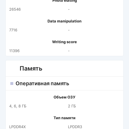
Photo editing
26546
-
Data manipulation
7716
-
Writing score
11396
-
Память
Оперативная память
Объем ОЗУ
4, 6, 8 ГБ
2 ГБ
Тип памяти
LPDDR4X
LPDDR3