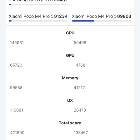
Xiaomi Poco M4 Pro 5G
1234
Xiaomi Poco M4 Pro 5G
9803
CPU
145931
50498
GPU
65720
14768
Memory
99558
41217
UX
110681
26478
Total score
421890
133467