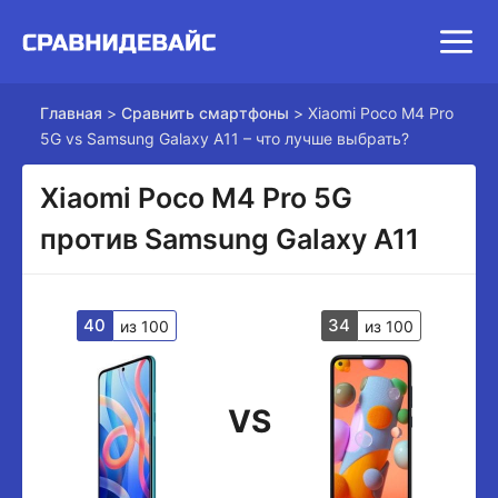
Главная
>
Сравнить смартфоны
>
Xiaomi Poco M4 Pro
5G vs Samsung Galaxy A11 – что лучше выбрать?
Xiaomi Poco M4 Pro 5G
против Samsung Galaxy A11
40
34
из 100
из 100
VS