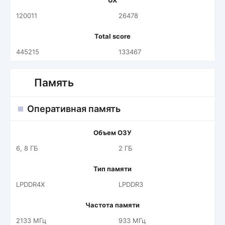
UX
120011
26478
Total score
445215
133467
Память
Оперативная память
Объем ОЗУ
6, 8 ГБ
2 ГБ
Тип памяти
LPDDR4X
LPDDR3
Частота памяти
2133 МГц
933 МГц