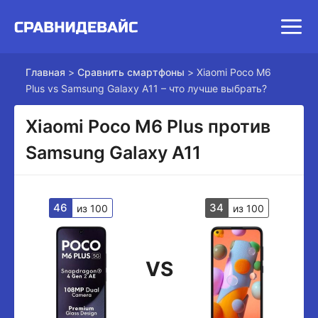
Главная
>
Сравнить смартфоны
>
Xiaomi Poco M6
Plus vs Samsung Galaxy A11 – что лучше выбрать?
Xiaomi Poco M6 Plus против
Samsung Galaxy A11
46
34
из 100
из 100
VS