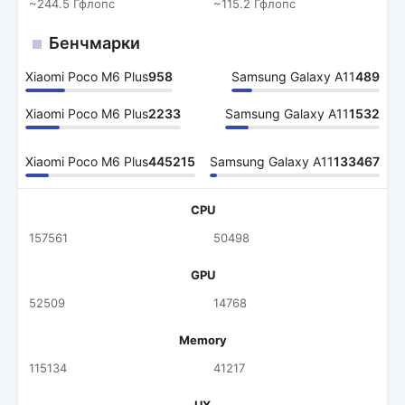
~244.5 Гфлопс
~115.2 Гфлопс
Бенчмарки
Xiaomi Poco M6 Plus
958
Samsung Galaxy A11
489
Xiaomi Poco M6 Plus
2233
Samsung Galaxy A11
1532
Xiaomi Poco M6 Plus
445215
Samsung Galaxy A11
133467
CPU
157561
50498
GPU
52509
14768
Memory
115134
41217