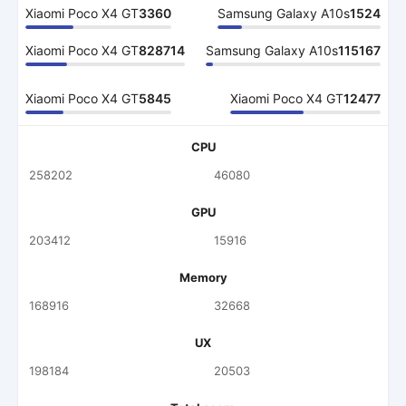
Xiaomi Poco X4 GT
3360
Samsung Galaxy A10s
1524
Xiaomi Poco X4 GT
828714
Samsung Galaxy A10s
115167
Xiaomi Poco X4 GT
5845
Xiaomi Poco X4 GT
12477
CPU
258202
46080
GPU
203412
15916
Memory
168916
32668
UX
198184
20503