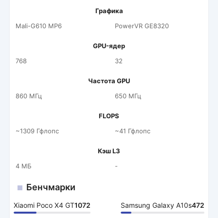
Графика
Mali-G610 MP6
PowerVR GE8320
GPU-ядер
768
32
Частота GPU
860 МГц
650 МГц
FLOPS
~1309 Гфлопс
~41 Гфлопс
Кэш L3
4 МБ
-
Бенчмарки
Xiaomi Poco X4 GT
1072
Samsung Galaxy A10s
472