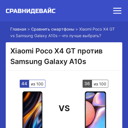
Главная
>
Сравнить смартфоны
>
Xiaomi Poco X4 GT
vs Samsung Galaxy A10s – что лучше выбрать?
Xiaomi Poco X4 GT против
Samsung Galaxy A10s
44
36
из 100
из 100
VS