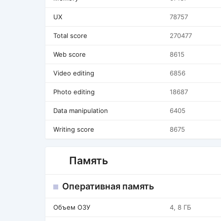
UX
78757
Total score
270477
Web score
8615
Video editing
6856
Photo editing
18687
Data manipulation
6405
Writing score
8675
Память
Оперативная память
Объем ОЗУ
4, 8 ГБ