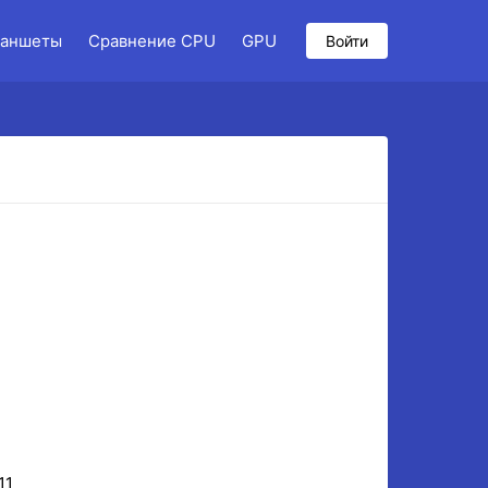
аншеты
Сравнение CPU
GPU
Войти
11