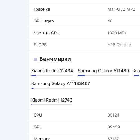
Графика
Mali-G52 MP2
GPU-ядер
48
Частота GPU
1000 МГц
FLOPS
~96 Гфлопс
Бенчмарки
Xiaomi Redmi 12
434
Samsung Galaxy A11
489
Xi
Samsung Galaxy A11
133467
Xiaomi Redmi 12
743
CPU
85124
GPU
39459
Memory
67137