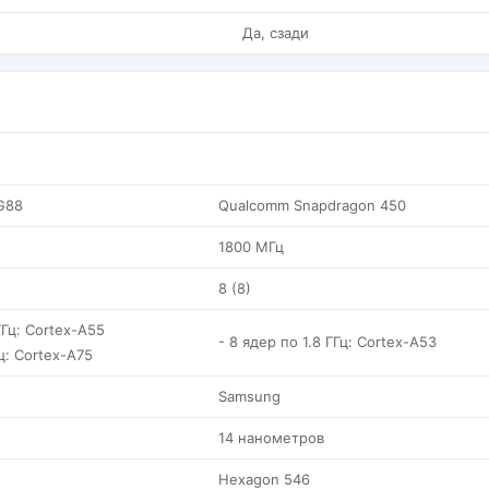
Да, сзади
 G88
Qualcomm Snapdragon 450
1800 МГц
8 (8)
ГГц: Cortex-A55
- 8 ядер по 1.8 ГГц: Cortex-A53
Гц: Cortex-A75
Samsung
14 нанометров
Hexagon 546