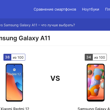
Сравнение смартфонов
Ноутбуки
Пл
 vs Samsung Galaxy A11 – что лучше выбрать?
msung Galaxy A11
38
34
из 100
из 100
VS
Xiaomi Redmi 12
Samsung Galaxy A