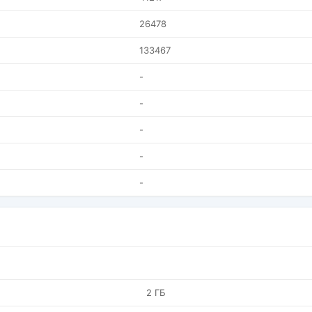
26478
133467
-
-
-
-
-
2 ГБ