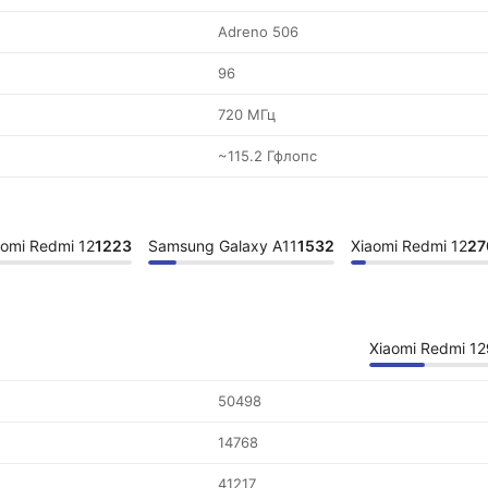
Adreno 506
96
720 МГц
~115.2 Гфлопс
aomi Redmi 12
1223
Samsung Galaxy A11
1532
Xiaomi Redmi 12
27
Xiaomi Redmi 12
50498
14768
41217