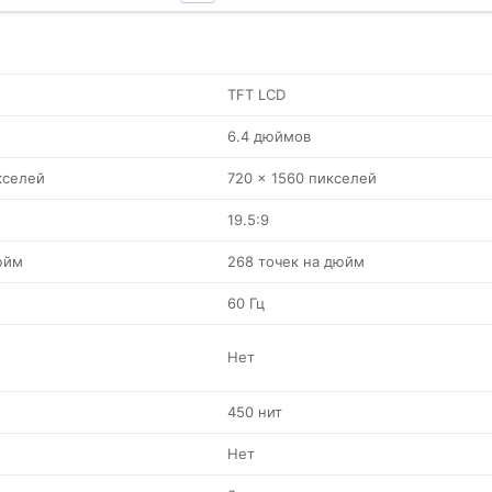
TFT LCD
6.4 дюймов
кселей
720 x 1560 пикселей
19.5:9
юйм
268 точек на дюйм
60 Гц
Нет
450 нит
Нет