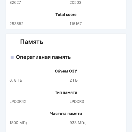
82627
20503
Total score
283552
115167
Память
Оперативная память
Объем ОЗУ
6, 8 ГБ
2 ГБ
Тип памяти
LPDDR4X
LPDDR3
Частота памяти
1800 МГц
933 МГц