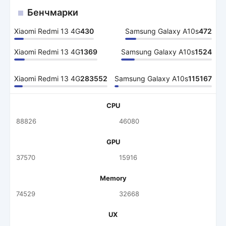
Бенчмарки
Xiaomi Redmi 13 4G
430
Samsung Galaxy A10s
472
Xiaomi Redmi 13 4G
1369
Samsung Galaxy A10s
1524
Xiaomi Redmi 13 4G
283552
Samsung Galaxy A10s
115167
CPU
88826
46080
GPU
37570
15916
Memory
74529
32668
UX