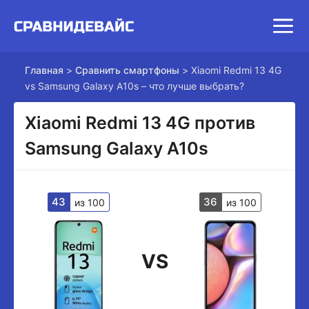
Главная
>
Сравнить смартфоны
>
Xiaomi Redmi 13 4G
vs Samsung Galaxy A10s – что лучше выбрать?
Xiaomi Redmi 13 4G против
Samsung Galaxy A10s
43
36
из 100
из 100
VS