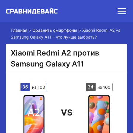
Главная
>
Сравнить смартфоны
>
Xiaomi Redmi A2 vs
Samsung Galaxy A11 – что лучше выбрать?
Xiaomi Redmi A2 против
Samsung Galaxy A11
36
34
из 100
из 100
VS