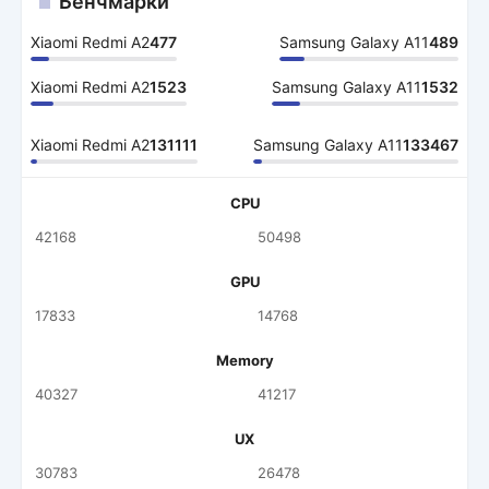
Бенчмарки
Xiaomi Redmi A2
477
Samsung Galaxy A11
489
Xiaomi Redmi A2
1523
Samsung Galaxy A11
1532
Xiaomi Redmi A2
131111
Samsung Galaxy A11
133467
CPU
42168
50498
GPU
17833
14768
Memory
40327
41217
UX
30783
26478