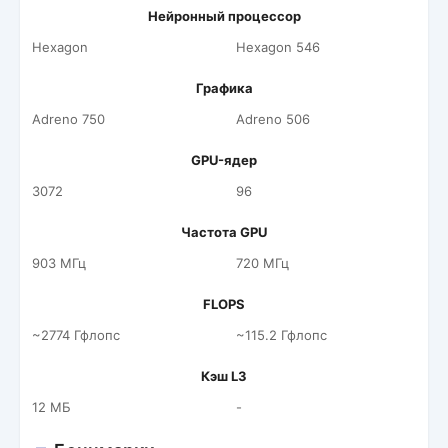
Нейронный процессор
Hexagon
Hexagon 546
Графика
Adreno 750
Adreno 506
GPU-ядер
3072
96
Частота GPU
903 МГц
720 МГц
FLOPS
~2774 Гфлопс
~115.2 Гфлопс
Кэш L3
12 МБ
-