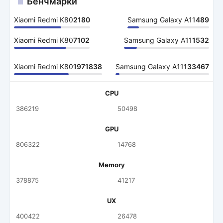
Бенчмарки
Xiaomi Redmi K80
2180
Samsung Galaxy A11
489
Xiaomi Redmi K80
7102
Samsung Galaxy A11
1532
Xiaomi Redmi K80
1971838
Samsung Galaxy A11
133467
CPU
386219
50498
GPU
806322
14768
Memory
378875
41217
UX
400422
26478