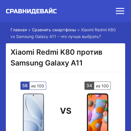
Главная
>
Сравнить смартфоны
>
Xiaomi Redmi K80
vs Samsung Galaxy A11 – что лучше выбрать?
Xiaomi Redmi K80 против
Samsung Galaxy A11
58
34
из 100
из 100
VS