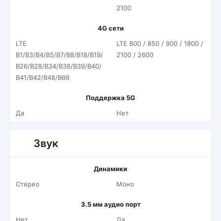
2100
4G сети
LTE
LTE 800 / 850 / 900 / 1800 /
B1/B3/B4/B5/B7/B8/B18/B19/
2100 / 2600
B26/B28/B34/B38/B39/B40/
B41/B42/B48/B66
Поддержка 5G
Да
Нет
Звук
Динамики
Стерео
Моно
3.5 мм аудио порт
Нет
Да