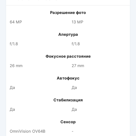
Разрешение фото
64 MP
13 MP
Апертура
f/1.8
f/1.8
Фокусное расстояние
26 mm
27 mm
Автофокус
Да
Да
Стабилизация
Да
Да
Сенсор
OmniVision OV64B
-