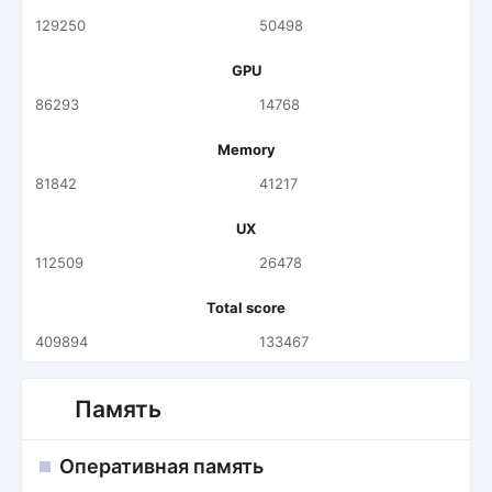
129250
50498
GPU
86293
14768
Memory
81842
41217
UX
112509
26478
Total score
409894
133467
Память
Оперативная память