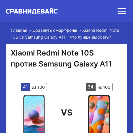
Главная
>
Сравнить смартфоны
>
Xiaomi Redmi Note
10S vs Samsung Galaxy A11 – что лучше выбрать?
Xiaomi Redmi Note 10S
против Samsung Galaxy A11
41
34
из 100
из 100
VS