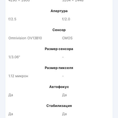
4290 x 2800
3264 x 2448
Апертура
f/2.5
f/2.0
Сенсор
Omnivision OV13B10
CMOS
Размер сенсора
1/3.06"
-
Размер пикселя
1.12 микрон
-
Автофокус
Да
Да
Стабилизация
Да
Да