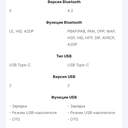
Версия Bluetooth
5
4.2
Функции Bluetooth
LE, HID, A2DP
PBAP/PAB, PAN, OPP, MAP,
HSP, HID, HFP, DIP, AVRCP,
A2DP
Тип USB
USB Type-C
USB Type-C
Версия USB
2
2
Функции USB
- Зарядка
- Зарядка
- Режим USB-накопителя
- Режим USB-накопителя
- OTG
- OTG