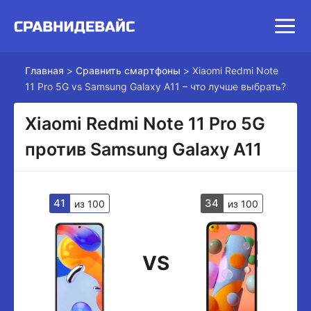
Главная
>
Сравнить смартфоны
>
Xiaomi Redmi Note
11 Pro 5G vs Samsung Galaxy A11 – что лучше выбрать?
Xiaomi Redmi Note 11 Pro 5G
против Samsung Galaxy A11
41
34
из 100
из 100
VS