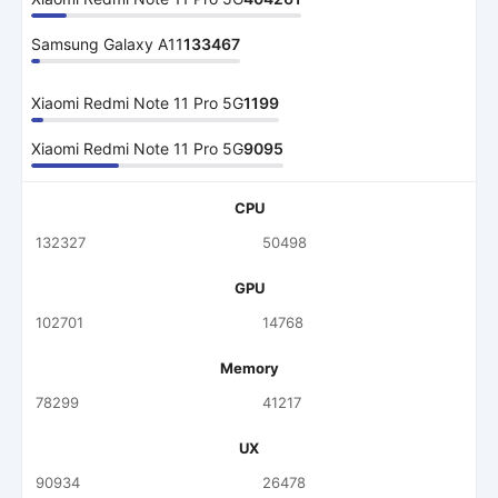
Samsung Galaxy A11
133467
Xiaomi Redmi Note 11 Pro 5G
1199
Xiaomi Redmi Note 11 Pro 5G
9095
CPU
132327
50498
GPU
102701
14768
Memory
78299
41217
UX
90934
26478