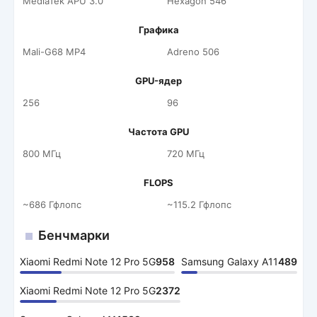
MediaTek APU 3.0
Hexagon 546
Графика
Mali-G68 MP4
Adreno 506
GPU-ядер
256
96
Частота GPU
800 МГц
720 МГц
FLOPS
~686 Гфлопс
~115.2 Гфлопс
Бенчмарки
Xiaomi Redmi Note 12 Pro 5G
958
Samsung Galaxy A11
489
Xiaomi Redmi Note 12 Pro 5G
2372