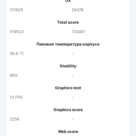
UX
121625
26478
Total score
519523
133467
Пиковая температура корпуса
36.6 °C
-
Stability
99%
-
Graphics test
13 FPS
-
Graphics score
2256
-
Web score