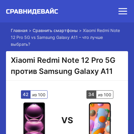
Главная
>
Сравнить смартфоны
>
Xiaomi Redmi Note
12 Pro 5G vs Samsung Galaxy A11 – что лучше
выбрать?
Xiaomi Redmi Note 12 Pro 5G
против Samsung Galaxy A11
42
34
из 100
из 100
VS