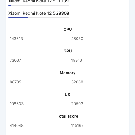
Xiaomi Redmi Note 12 5G
1039
Xiaomi Redmi Note 12 5G
8308
CPU
143613
46080
GPU
73067
15916
Memory
88735
32668
UX
108633
20503
Total score
414048
115167