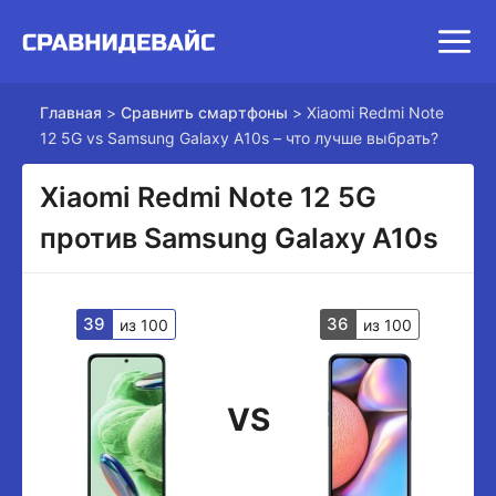
Главная
>
Сравнить смартфоны
>
Xiaomi Redmi Note
12 5G vs Samsung Galaxy A10s – что лучше выбрать?
Xiaomi Redmi Note 12 5G
против Samsung Galaxy A10s
39
36
из 100
из 100
VS