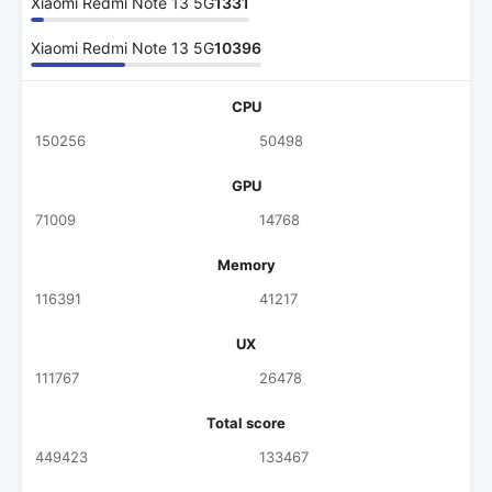
Xiaomi Redmi Note 13 5G
1331
Xiaomi Redmi Note 13 5G
10396
CPU
150256
50498
GPU
71009
14768
Memory
116391
41217
UX
111767
26478
Total score
449423
133467