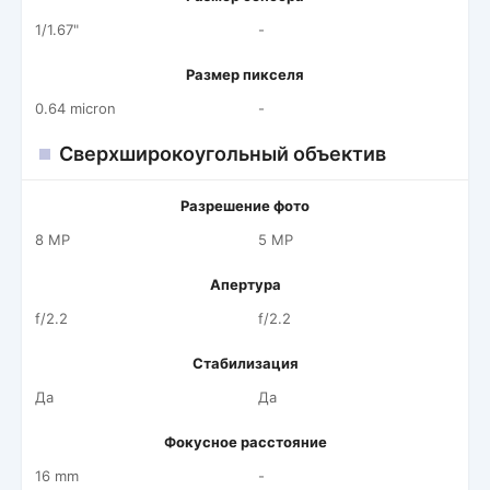
1/1.67"
-
Размер пикселя
0.64 micron
-
Сверхширокоугольный объектив
Разрешение фото
8 MP
5 MP
Апертура
f/2.2
f/2.2
Стабилизация
Да
Да
Фокусное расстояние
16 mm
-