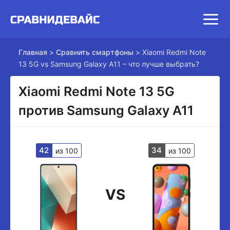
Главная
>
Сравнить смартфоны
>
Xiaomi Redmi Note
13 5G vs Samsung Galaxy A11 – что лучше выбрать?
Xiaomi Redmi Note 13 5G
против Samsung Galaxy A11
42
34
из 100
из 100
VS