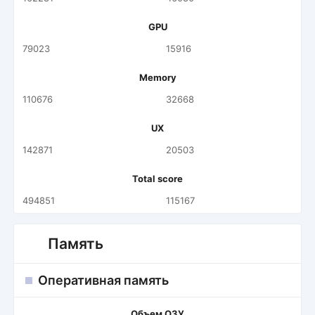
GPU
79023
15916
Memory
110676
32668
UX
142871
20503
Total score
494851
115167
Память
Оперативная память
Объем ОЗУ