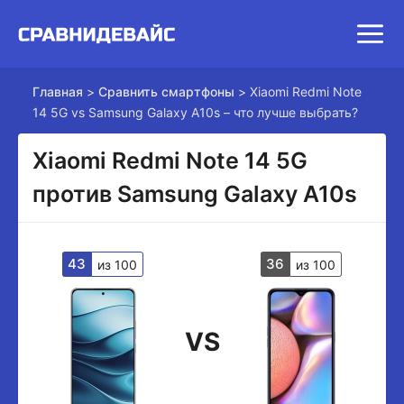
Главная
>
Сравнить смартфоны
>
Xiaomi Redmi Note
14 5G vs Samsung Galaxy A10s – что лучше выбрать?
Xiaomi Redmi Note 14 5G
против Samsung Galaxy A10s
43
36
из 100
из 100
VS