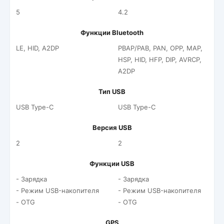
5
4.2
Функции Bluetooth
LE, HID, A2DP
PBAP/PAB, PAN, OPP, MAP,
HSP, HID, HFP, DIP, AVRCP,
A2DP
Тип USB
USB Type-C
USB Type-C
Версия USB
2
2
Функции USB
- Зарядка
- Зарядка
- Режим USB-накопителя
- Режим USB-накопителя
- OTG
- OTG
GPS