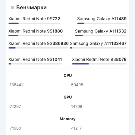
Бенчмарки
Xiaomi Redmi Note 9S
722
Samsung Galaxy A11
489
Xiaomi Redmi Note 9S
1880
Samsung Galaxy A11
1532
Xiaomi Redmi Note 9S
386836
Samsung Galaxy A11
133467
Xiaomi Redmi Note 9S
1041
Xiaomi Redmi Note 9S
8078
CPU
138441
50498
GPU
74297
14768
Memory
74960
41217