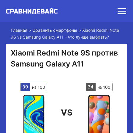
Главная
>
Сравнить смартфоны
>
Xiaomi Redmi Note
9S vs Samsung Galaxy A11 – что лучше выбрать?
Xiaomi Redmi Note 9S против
Samsung Galaxy A11
39
34
из 100
из 100
VS