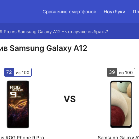
Сравнение смартфонов
Ноутбуки
Пл
9 Pro vs Samsung Galaxy A12 – что лучше выбрать?
ив Samsung Galaxy A12
72
39
из 100
из 100
VS
us ROG Phone 9 Pro
Samsung Galaxy A