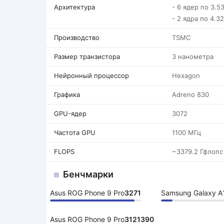
Архитектура
- 6 ядер по 3.5
- 2 ядра по 4.32
Производство
TSMC
Размер транзистора
3 нанометра
Нейронный процессор
Hexagon
Графика
Adreno 830
GPU-ядер
3072
Частота GPU
1100 МГц
FLOPS
~3379.2 Гфлопс
Бенчмарки
Asus ROG Phone 9 Pro
3271
Samsung Galaxy A
Asus ROG Phone 9 Pro
3121390