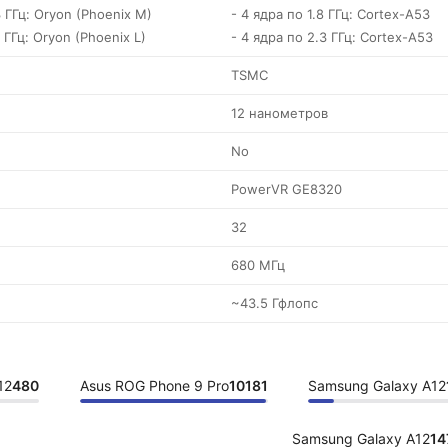
3 ГГц: Oryon (Phoenix M)
- 4 ядра по 1.8 ГГц: Cortex-A53
 ГГц: Oryon (Phoenix L)
- 4 ядра по 2.3 ГГц: Cortex-A53
TSMC
12 нанометров
No
PowerVR GE8320
32
680 МГц
~43.5 Гфлопс
12
480
Asus ROG Phone 9 Pro
10181
Samsung Galaxy A12
Samsung Galaxy A12
14