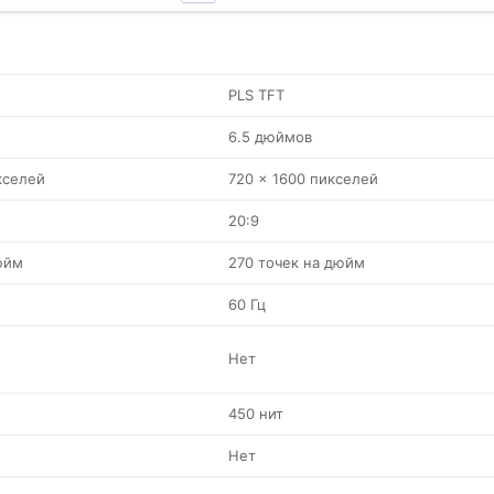
PLS TFT
6.5 дюймов
кселей
720 x 1600 пикселей
20:9
юйм
270 точек на дюйм
60 Гц
Нет
450 нит
Нет