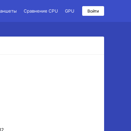
аншеты
Сравнение CPU
GPU
Войти
12