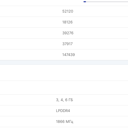
52120
18126
39276
37917
147439
3, 4, 6 ГБ
LPDDR4
1866 МГц