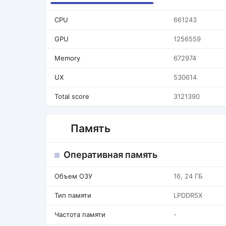
CPU
661243
GPU
1256559
Memory
672974
UX
530614
Total score
3121390
Память
Оперативная память
Объем ОЗУ
16, 24 ГБ
Тип памяти
LPDDR5X
Частота памяти
-