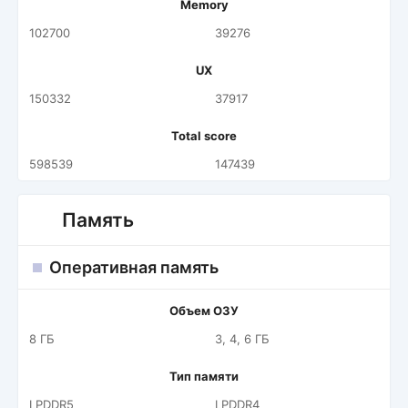
Memory
102700
39276
UX
150332
37917
Total score
598539
147439
Память
Оперативная память
Объем ОЗУ
8 ГБ
3, 4, 6 ГБ
Тип памяти
LPDDR5
LPDDR4