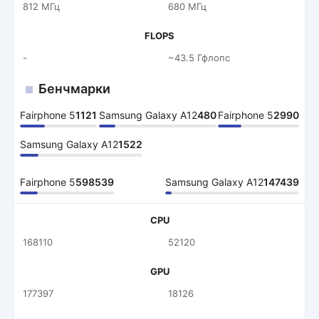
812 МГц
680 МГц
FLOPS
-
~43.5 Гфлопс
Бенчмарки
Fairphone 5
1121
Samsung Galaxy A12
480
Fairphone 5
2990
Samsung Galaxy A12
1522
Fairphone 5
598539
Samsung Galaxy A12
147439
CPU
168110
52120
GPU
177397
18126