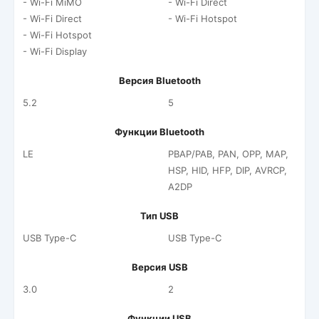
- Wi-Fi MiMO
- Wi-Fi Direct
- Wi-Fi Direct
- Wi-Fi Hotspot
- Wi-Fi Hotspot
- Wi-Fi Display
Версия Bluetooth
5.2
5
Функции Bluetooth
LE
PBAP/PAB, PAN, OPP, MAP,
HSP, HID, HFP, DIP, AVRCP,
A2DP
Тип USB
USB Type-C
USB Type-C
Версия USB
3.0
2
Функции USB