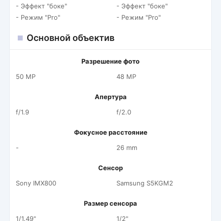
- Эффект "боке"
- Эффект "боке"
- Режим "Pro"
- Режим "Pro"
Основной объектив
Разрешение фото
50 MP
48 MP
Апертура
f/1.9
f/2.0
Фокусное расстояние
-
26 mm
Сенсор
Sony IMX800
Samsung S5KGM2
Размер сенсора
1/1.49"
1/2"