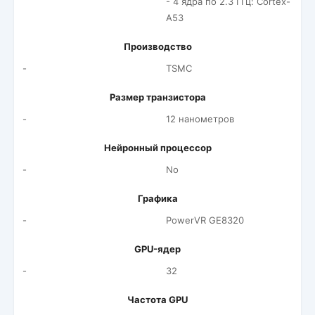
- 4 ядра по 2.3 ГГц: Cortex-
A53
Производство
-
TSMC
Размер транзистора
-
12 нанометров
Нейронный процессор
-
No
Графика
-
PowerVR GE8320
GPU-ядер
-
32
Частота GPU