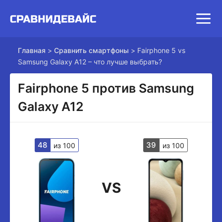
Главная
>
Сравнить смартфоны
>
Fairphone 5 vs
Samsung Galaxy A12 – что лучше выбрать?
Fairphone 5 против Samsung
Galaxy A12
48
39
из 100
из 100
VS