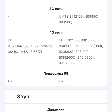
3G сети
-
UMTS B1 (2100), B5(850),
B8 (900)
4G сети
LTE
LTE B1(2100), B3(1800),
B1/2/3/4/5/7/8/12/20/28/32/
B5(850), B7(2600), B8(900),
38/40/41/42/48/66/71
B20(800), B28(700),
B38(2600), B40(2300),
B41(2500)
Поддержка 5G
Да
Нет
Звук
Динамики