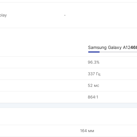
play
-
Samsung Galaxy A12
46
96.3%
337 Гц
52 мс
864:1
164 мм