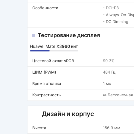
Особенности
- DCI-P3
- Always-On Dis
- DC Dimming
Тестирование дисплея
Huawei Mate X3
960 нит
Цветовой охват sRGB
99.3%
ШИМ (PWM)
484 Гц
Время отклика
1 мс
Контрастность
∞ Бесконечная
Дизайн и корпус
Высота
156.9 мм