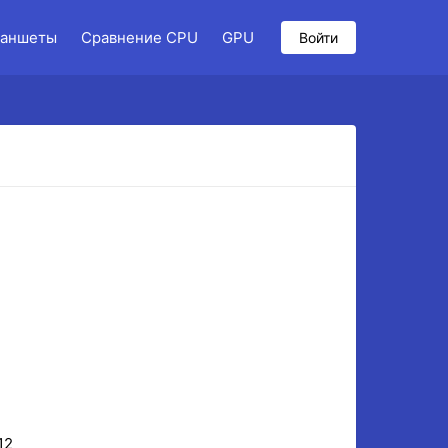
аншеты
Сравнение CPU
GPU
Войти
12