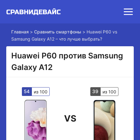
Главная
>
Сравнить смартфоны
>
Huawei P60 vs
Samsung Galaxy A12 – что лучше выбрать?
Huawei P60 против Samsung
Galaxy A12
54
39
из 100
из 100
VS