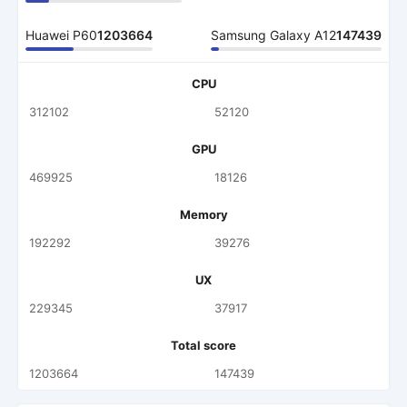
Huawei P60
1203664
Samsung Galaxy A12
147439
CPU
312102
52120
GPU
469925
18126
Memory
192292
39276
UX
229345
37917
Total score
1203664
147439