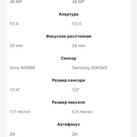
48 MP
48 MP
Апертура
f/1.4
f/2.0
Фокусное расстояние
25 mm
26 mm
Сенсор
Sony IMX888
Samsung S5KGM2
Размер сенсора
1/1.4"
1/2"
Размер пикселя
1.17 micron
0.8 micron
Автофокус
Да
Да