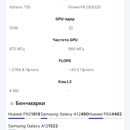
Adreno 730
PowerVR GE8320
GPU-ядер
1536
32
Частота GPU
875 МГц
680 МГц
FLOPS
~2764.8 Гфлопс
~43.5 Гфлопс
Кэш L3
6 МБ
-
Бенчмарки
Huawei P60
1818
Samsung Galaxy A12
480
Huawei P60
4462
Samsung Galaxy A12
1522