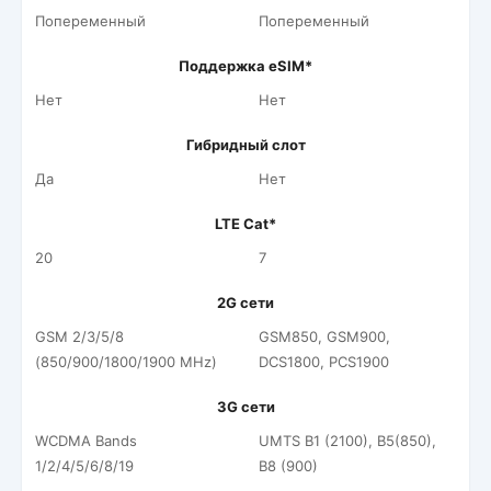
Попеременный
Попеременный
Поддержка eSIM*
Нет
Нет
Гибридный слот
Да
Нет
LTE Cat*
20
7
2G сети
GSM 2/3/5/8
GSM850, GSM900,
(850/900/1800/1900 MHz)
DCS1800, PCS1900
3G сети
WCDMA Bands
UMTS B1 (2100), B5(850),
1/2/4/5/6/8/19
B8 (900)