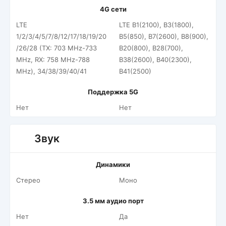
4G сети
LTE
LTE B1(2100), B3(1800),
1/2/3/4/5/7/8/12/17/18/19/20
B5(850), B7(2600), B8(900),
/26/28 (TX: 703 MHz-733
B20(800), B28(700),
MHz, RX: 758 MHz-788
B38(2600), B40(2300),
MHz), 34/38/39/40/41
B41(2500)
Поддержка 5G
Нет
Нет
Звук
Динамики
Стерео
Моно
3.5 мм аудио порт
Нет
Да