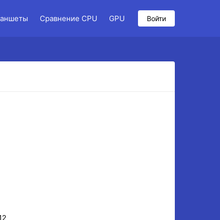
аншеты
Сравнение CPU
GPU
Войти
12