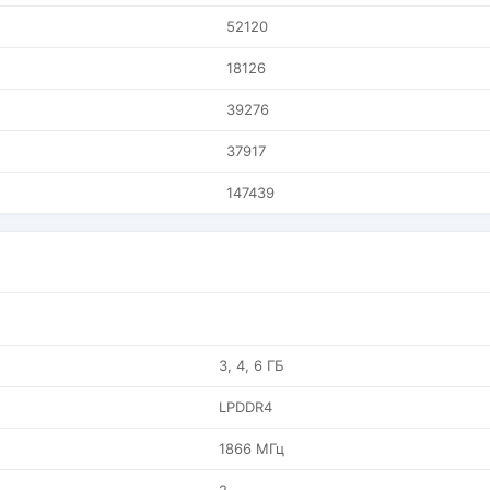
52120
18126
39276
37917
147439
3, 4, 6 ГБ
LPDDR4
1866 МГц