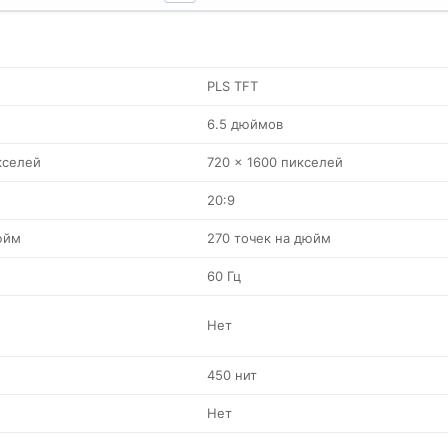
PLS TFT
6.5 дюймов
кселей
720 x 1600 пикселей
20:9
юйм
270 точек на дюйм
60 Гц
Нет
450 нит
Нет