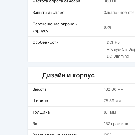
Частота опроса сенсора
360 Гц
Защита дисплея
Закаленное сте
Соотношение экрана к
87%
корпусу
Особенности
- DCI-P3
- Always-On Dis
- DC Dimming
Дизайн и корпус
Высота
162.66 мм
Ширина
75.89 мм
Толщина
8.1 мм
Вес
187 граммов