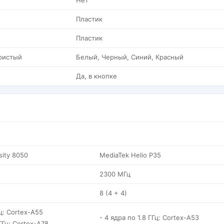
Нет
Пластик
Пластик
ристый
Белый, Черный, Синий, Красный
Да, в кнопке
sity 8050
MediaTek Helio P35
2300 МГц
8 (4 + 4)
Гц: Cortex-A55
- 4 ядра по 1.8 ГГц: Cortex-A53
ГГц: Cortex-A78