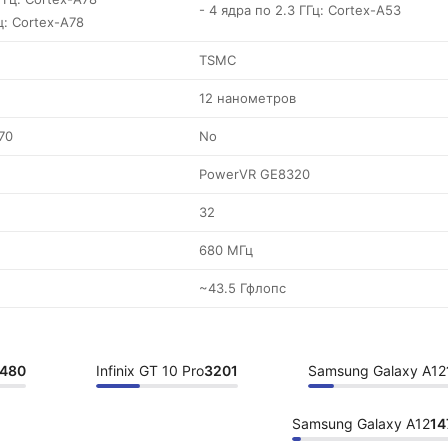
- 4 ядра по 2.3 ГГц: Cortex-A53
ц: Cortex-A78
TSMC
12 нанометров
70
No
PowerVR GE8320
32
680 МГц
~43.5 Гфлопс
480
Infinix GT 10 Pro
3201
Samsung Galaxy A12
Samsung Galaxy A12
14