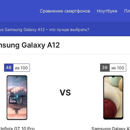
Сравнение смартфонов
Ноутбуки
Пл
o vs Samsung Galaxy A12 – что лучше выбрать?
amsung Galaxy A12
48
39
из 100
из 100
VS
Infinix GT 10 Pro
Samsung Galaxy A