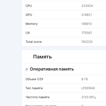
CPU
222924
GPU
214821
Memory
148913
UX
175562
Total score
762220
Память
Оперативная память
Объем ОЗУ
8 ГБ
Тип памяти
LPDDR4X
Частота памяти
2133 МГц