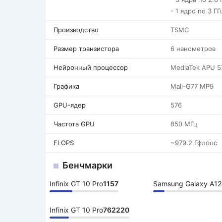
- 1 ядро по 3 ГГ
Производство
TSMC
Размер транзистора
6 нанометров
Нейронный процессор
MediaTek APU 5
Графика
Mali-G77 MP9
GPU-ядер
576
Частота GPU
850 МГц
FLOPS
~979.2 Гфлопс
Бенчмарки
Infinix GT 10 Pro
1157
Samsung Galaxy A12
Infinix GT 10 Pro
762220