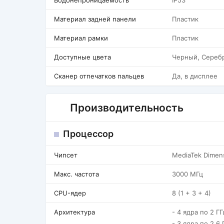
Водонепроницаемость
IP53
Материал задней панели
Пластик
Материал рамки
Пластик
Доступные цвета
Черный, Сереб
Сканер отпечатков пальцев
Да, в дисплее
Производительность
Процессор
Чипсет
МеdiаТеk Dimеn
Макс. частота
3000 МГц
CPU-ядер
8 (1 + 3 + 4)
Архитектура
- 4 ядра по 2 Г
- 3 ядра по 2.6 