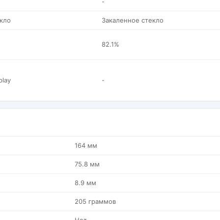
-
кло
Закаленное стекло
82.1%
play
-
164 мм
75.8 мм
8.9 мм
205 граммов