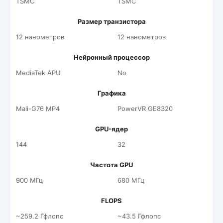
TSMC
TSMC
Размер транзистора
12 нанометров
12 нанометров
Нейронный процессор
MediaTek APU
No
Графика
Mali-G76 MP4
PowerVR GE8320
GPU-ядер
144
32
Частота GPU
900 МГц
680 МГц
FLOPS
~259.2 Гфлопс
~43.5 Гфлопс