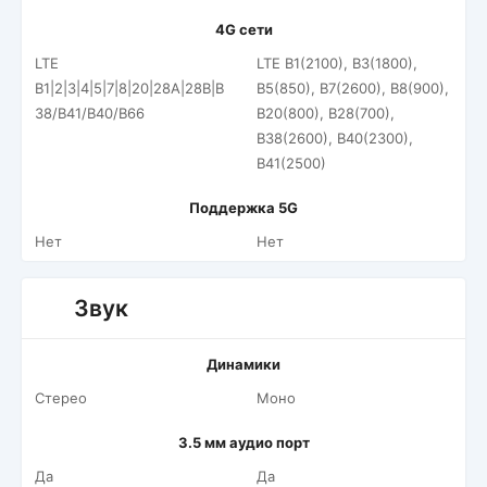
4G сети
LTE
LTE B1(2100), B3(1800),
B1|2|3|4|5|7|8|20|28A|28B|B
B5(850), B7(2600), B8(900),
38/B41/B40/B66
B20(800), B28(700),
B38(2600), B40(2300),
B41(2500)
Поддержка 5G
Нет
Нет
Звук
Динамики
Стерео
Моно
3.5 мм аудио порт
Да
Да