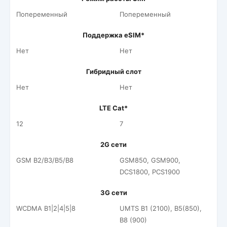
Попеременный
Попеременный
Поддержка eSIM*
Нет
Нет
Гибридный слот
Нет
Нет
LTE Cat*
12
7
2G сети
GSM B2/B3/B5/B8
GSM850, GSM900,
DCS1800, PCS1900
3G сети
WCDMA B1|2|4|5|8
UMTS B1 (2100), B5(850),
B8 (900)