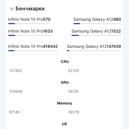
Бенчмарки
Infinix Note 10 Pro
570
Samsung Galaxy A12
480
Infinix Note 10 Pro
1633
Samsung Galaxy A12
1522
Infinix Note 10 Pro
418442
Samsung Galaxy A12
147439
CPU
121362
52120
GPU
104940
18126
Memory
87145
39276
UX