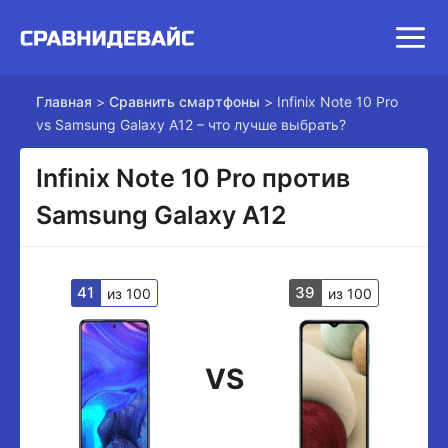
Главная
>
Сравнить смартфоны
>
Infinix Note 10 Pro
vs Samsung Galaxy A12 – что лучше выбрать?
Infinix Note 10 Pro против
Samsung Galaxy A12
41
39
из 100
из 100
VS