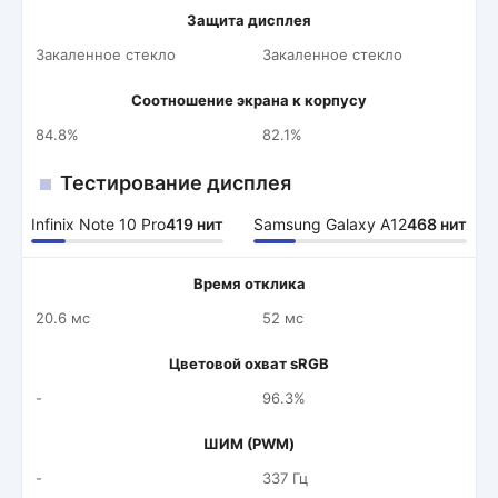
Защита дисплея
Закаленное стекло
Закаленное стекло
Соотношение экрана к корпусу
84.8%
82.1%
Тестирование дисплея
Infinix Note 10 Pro
419 нит
Samsung Galaxy A12
468 нит
Время отклика
20.6 мс
52 мс
Цветовой охват sRGB
-
96.3%
ШИМ (PWM)
-
337 Гц