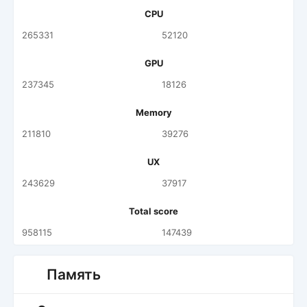
CPU
265331
52120
GPU
237345
18126
Memory
211810
39276
UX
243629
37917
Total score
958115
147439
Память