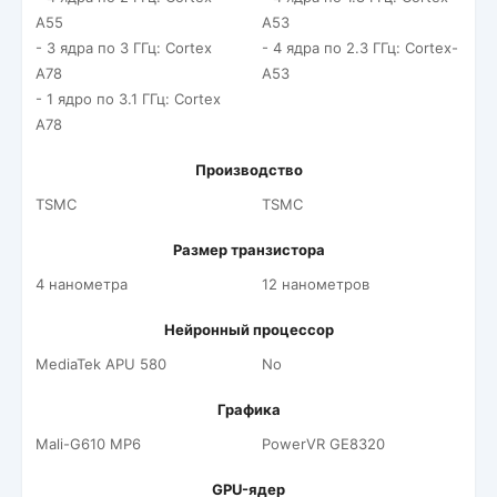
A55
A53
- 3 ядра по 3 ГГц: Cortex
- 4 ядра по 2.3 ГГц: Cortex-
A78
A53
- 1 ядро по 3.1 ГГц: Cortex
A78
Производство
TSMC
TSMC
Размер транзистора
4 нанометра
12 нанометров
Нейронный процессор
MediaTek APU 580
No
Графика
Mali-G610 MP6
PowerVR GE8320
GPU-ядер