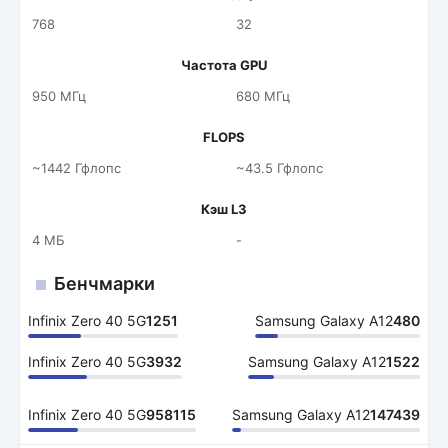
768
32
Частота GPU
950 МГц
680 МГц
FLOPS
~1442 Гфлопс
~43.5 Гфлопс
Кэш L3
4 МБ
-
Бенчмарки
Infinix Zero 40 5G
1251
Samsung Galaxy A12
480
Infinix Zero 40 5G
3932
Samsung Galaxy A12
1522
Infinix Zero 40 5G
958115
Samsung Galaxy A12
147439