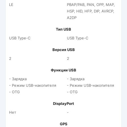
LE
PBAP/PAB, PAN, OPP, MAP,
HSP, HID, HFP, DIP, AVRCP,
A2DP
Тип USB
USB Type-C
USB Type-C
Версия USB
2
2
Функции USB
- Зарядка
- Зарядка
- Режим USB-накопителя
- Режим USB-накопителя
- OTG
- OTG
DisplayPort
Нет
-
GPS