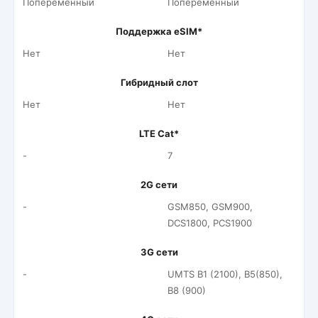
Попеременный
Попеременный
Поддержка eSIM*
Нет
Нет
Гибридный слот
Нет
Нет
LTE Cat*
-
7
2G сети
-
GSM850, GSM900,
DCS1800, PCS1900
3G сети
-
UMTS B1 (2100), B5(850),
B8 (900)