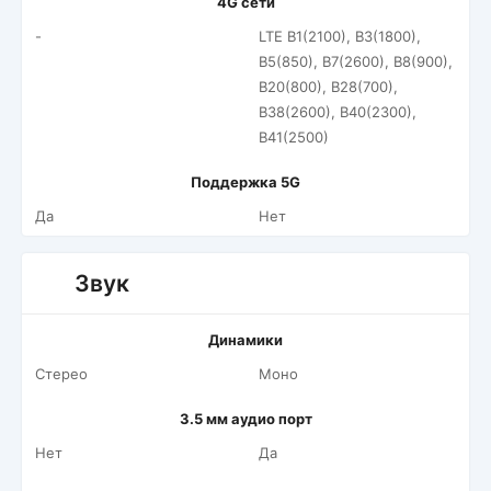
4G сети
-
LTE B1(2100), B3(1800),
B5(850), B7(2600), B8(900),
B20(800), B28(700),
B38(2600), B40(2300),
B41(2500)
Поддержка 5G
Да
Нет
Звук
Динамики
Стерео
Моно
3.5 мм аудио порт
Нет
Да