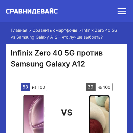
Главная
>
Сравнить смартфоны
>
Infinix Zero 40 5G
vs Samsung Galaxy A12 – что лучше выбрать?
Infinix Zero 40 5G против
Samsung Galaxy A12
53
39
из 100
из 100
VS