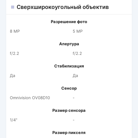
Сверхширокоугольный объектив
Разрешение фото
8 MP
5 MP
Апертура
f/2.2
f/2.2
Стабилизация
Да
Да
Сенсор
Omnivision OV08D10
-
Размер сенсора
1/4"
-
Размер пикселя