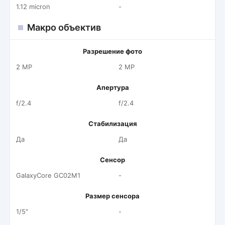
1.12 micron
-
Макро объектив
Разрешение фото
2 MP
2 MP
Апертура
f/2.4
f/2.4
Стабилизация
Да
Да
Сенсор
GalaxyCore GC02M1
-
Размер сенсора
1/5"
-