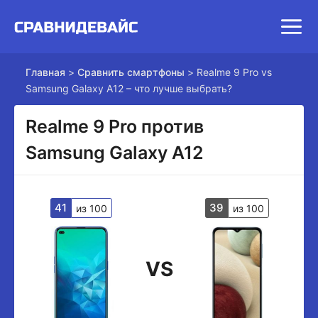
Главная
>
Сравнить смартфоны
>
Realme 9 Pro vs
Samsung Galaxy A12 – что лучше выбрать?
Realme 9 Pro против
Samsung Galaxy A12
41
39
из 100
из 100
VS