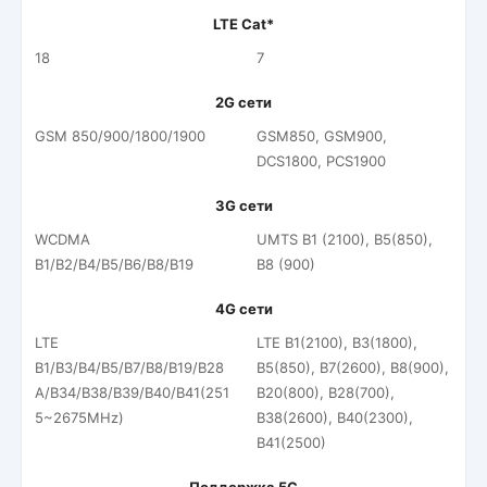
LTE Cat*
18
7
2G сети
GSM 850/900/1800/1900
GSM850, GSM900,
DCS1800, PCS1900
3G сети
WCDMA
UMTS B1 (2100), B5(850),
B1/B2/B4/B5/B6/B8/B19
B8 (900)
4G сети
LTE
LTE B1(2100), B3(1800),
B1/B3/B4/B5/B7/B8/B19/B28
B5(850), B7(2600), B8(900),
A/B34/B38/B39/B40/B41(251
B20(800), B28(700),
5~2675MHz)
B38(2600), B40(2300),
B41(2500)