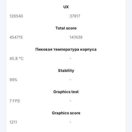
UX
126540
37917
Total score
454715
147439
Пиковая температура корпуса
45.8 °C
-
Stability
99%
-
Graphics test
7 FPS
-
Graphics score
1211
-