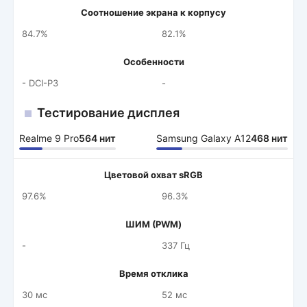
Соотношение экрана к корпусу
84.7%
82.1%
Особенности
- DCI-P3
-
Тестирование дисплея
Realme 9 Pro
564 нит
Samsung Galaxy A12
468 нит
Цветовой охват sRGB
97.6%
96.3%
ШИМ (PWM)
-
337 Гц
Время отклика
30 мс
52 мс