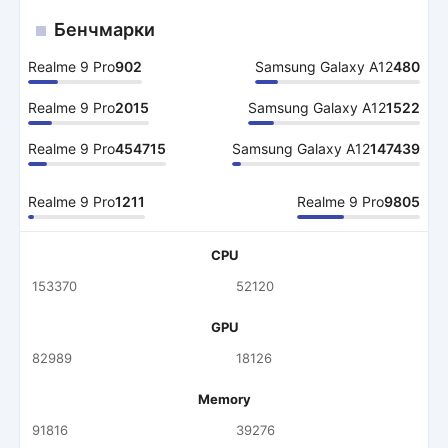
Бенчмарки
Realme 9 Pro
902
Samsung Galaxy A12
480
Realme 9 Pro
2015
Samsung Galaxy A12
1522
Realme 9 Pro
454715
Samsung Galaxy A12
147439
Realme 9 Pro
1211
Realme 9 Pro
9805
CPU
153370
52120
GPU
82989
18126
Memory
91816
39276