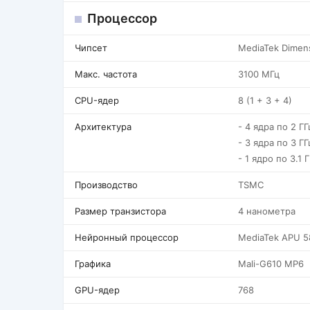
Процессор
Чипсет
MediaTek Dimens
Макс. частота
3100 МГц
CPU-ядер
8 (1 + 3 + 4)
Архитектура
- 4 ядра по 2 ГГ
- 3 ядра по 3 ГГ
- 1 ядро по 3.1 
Производство
TSMC
Размер транзистора
4 нанометра
Нейронный процессор
MediaTek APU 5
Графика
Mali-G610 MP6
GPU-ядер
768