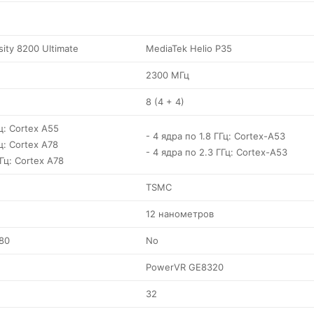
ity 8200 Ultimate
MediaTek Helio P35
2300 МГц
8 (4 + 4)
ц: Cortex A55
- 4 ядра по 1.8 ГГц: Cortex-A53
ц: Cortex A78
- 4 ядра по 2.3 ГГц: Cortex-A53
ГГц: Cortex A78
TSMC
12 нанометров
80
No
PowerVR GE8320
32