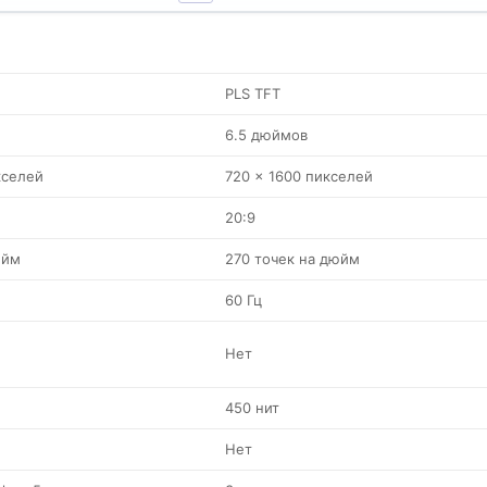
PLS TFT
6.5 дюймов
кселей
720 x 1600 пикселей
20:9
юйм
270 точек на дюйм
60 Гц
Нет
450 нит
Нет