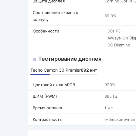
Защита дисплея
Corning Gorilla 
Соотношение экрана к
89.3%
корпусу
Особенности
- DCI-P3
- Always-On Dis
- DC Dimming
Тестирование дисплея
Tecno Camon 30 Premier
692 нит
Цветовой охват sRGB
97.3%
ШИМ (PWM)
365 Гц
Время отклика
1 мс
Контрастность
∞ Бесконечная