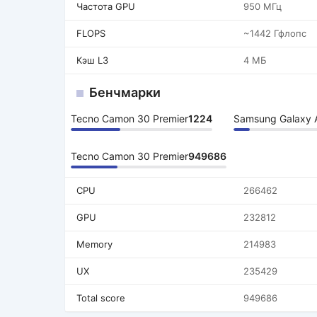
Частота GPU
950 МГц
FLOPS
~1442 Гфлопс
Кэш L3
4 МБ
Бенчмарки
Tecno Camon 30 Premier
1224
Samsung Galaxy 
Tecno Camon 30 Premier
949686
CPU
266462
GPU
232812
Memory
214983
UX
235429
Total score
949686