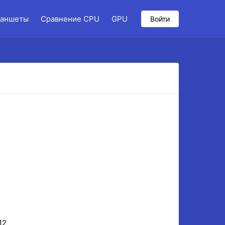
аншеты
Сравнение CPU
GPU
Войти
12