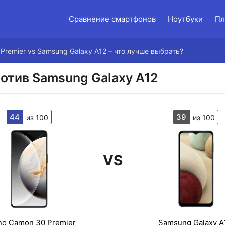
Сравнение смартфонов
Ноутбуки
Пл
Premier vs Samsung Galaxy A12 – что лучше выбрать?
ротив Samsung Galaxy A12
44
39
из 100
из 100
VS
no Camon 30 Premier
Samsung Galaxy A