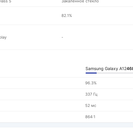
Glass 5
Закаленное стекло
82.1%
play
-
Samsung Galaxy A12
46
96.3%
337 Гц
52 мс
864:1