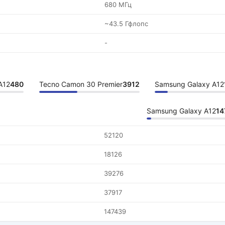
680 МГц
~43.5 Гфлопс
-
A12
480
Tecno Camon 30 Premier
3912
Samsung Galaxy A12
Samsung Galaxy A12
14
52120
18126
39276
37917
147439