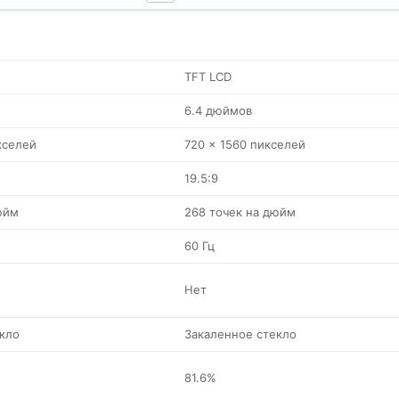
TFT LCD
6.4 дюймов
кселей
720 x 1560 пикселей
19.5:9
юйм
268 точек на дюйм
60 Гц
Нет
кло
Закаленное стекло
81.6%