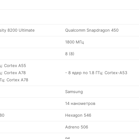
ity 8200 Ultimate
Qualcomm Snapdragon 450
1800 МГц
8 (8)
ц: Cortex A55
ц: Cortex A78
- 8 ядер по 1.8 ГГц: Cortex-A53
ГГц: Cortex A78
Samsung
14 нанометров
80
Hexagon 546
Adreno 506
96