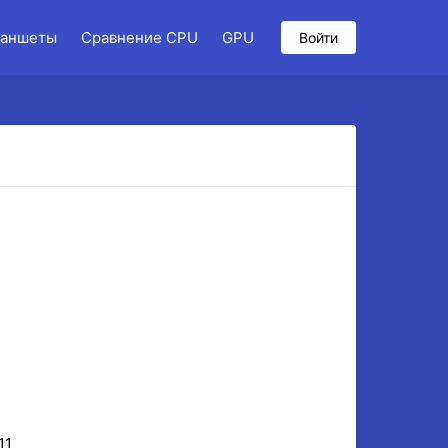
аншеты
Сравнение CPU
GPU
Войти
11