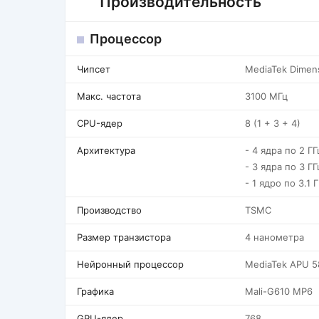
Производительность
Процессор
Чипсет
MediaTek Dimens
Макс. частота
3100 МГц
CPU-ядер
8 (1 + 3 + 4)
Архитектура
- 4 ядра по 2 ГГ
- 3 ядра по 3 ГГ
- 1 ядро по 3.1 
Производство
TSMC
Размер транзистора
4 нанометра
Нейронный процессор
MediaTek APU 5
Графика
Mali-G610 MP6
GPU-ядер
768