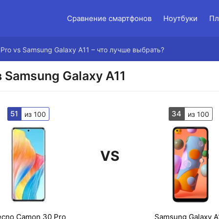
Сравнение смартфонов
Ноутбуки
Пл
Pro vs Samsung Galaxy A11 – что лучше выбрать?
 Samsung Galaxy A11
51
34
из 100
из 100
VS
ecno Camon 30 Pro
Samsung Galaxy A