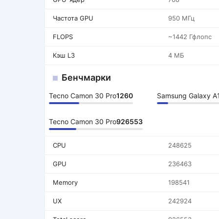
Частота GPU
950 МГц
FLOPS
~1442 Гфлопс
Кэш L3
4 МБ
Бенчмарки
Tecno Camon 30 Pro
1260
Samsung Galaxy A
Tecno Camon 30 Pro
926553
CPU
248625
GPU
236463
Memory
198541
UX
242924