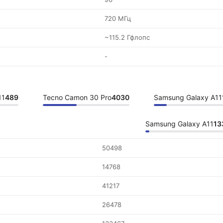
720 МГц
~115.2 Гфлопс
-
11
489
Tecno Camon 30 Pro
4030
Samsung Galaxy A11
Samsung Galaxy A11
13
50498
14768
41217
26478