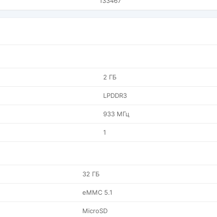
133467
2 ГБ
LPDDR3
933 МГц
1
32 ГБ
eMMC 5.1
MicroSD