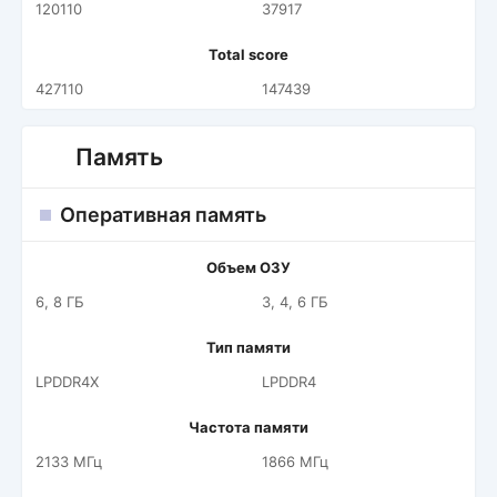
120110
37917
Total score
427110
147439
Память
Оперативная память
Объем ОЗУ
6, 8 ГБ
3, 4, 6 ГБ
Тип памяти
LPDDR4X
LPDDR4
Частота памяти
2133 МГц
1866 МГц