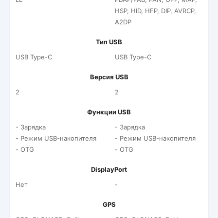
HSP, HID, HFP, DIP, AVRCP,
A2DP
Тип USB
USB Type-C
USB Type-C
Версия USB
2
2
Функции USB
- Зарядка
- Зарядка
- Режим USB-накопителя
- Режим USB-накопителя
- OTG
- OTG
DisplayPort
Нет
-
GPS