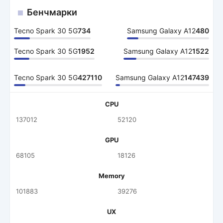
Бенчмарки
Tecno Spark 30 5G
734
Samsung Galaxy A12
480
Tecno Spark 30 5G
1952
Samsung Galaxy A12
1522
Tecno Spark 30 5G
427110
Samsung Galaxy A12
147439
CPU
137012
52120
GPU
68105
18126
Memory
101883
39276
UX