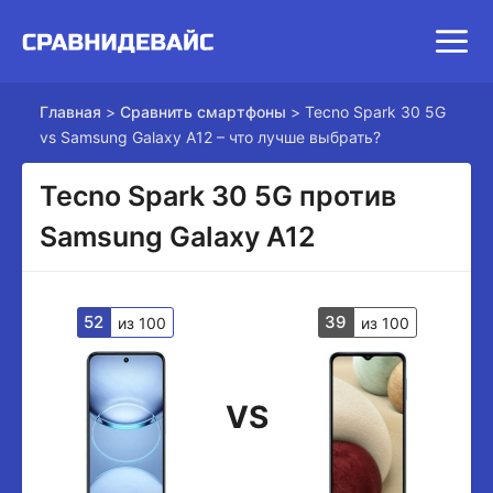
Главная
>
Сравнить смартфоны
>
Tecno Spark 30 5G
vs Samsung Galaxy A12 – что лучше выбрать?
Tecno Spark 30 5G против
Samsung Galaxy A12
52
39
из 100
из 100
VS