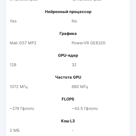
Нейронный процессор
Yes
No
Графика
Mali-G57 MP2
PowerVR GE8320
GPU-ядер
128
32
Частота GPU
1072 МГц
680 МГц
FLOPS
~274 Гфлопс
~43.5 Гфлопс
Кэш L3
2 МБ
-