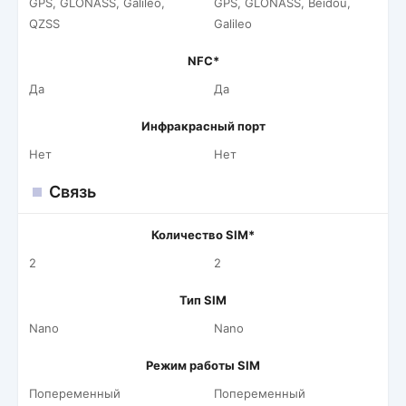
GPS, GLONASS, Galileo,
GPS, GLONASS, Beidou,
QZSS
Galileo
NFC*
Да
Да
Инфракрасный порт
Нет
Нет
Связь
Количество SIM*
2
2
Тип SIM
Nano
Nano
Режим работы SIM
Попеременный
Попеременный