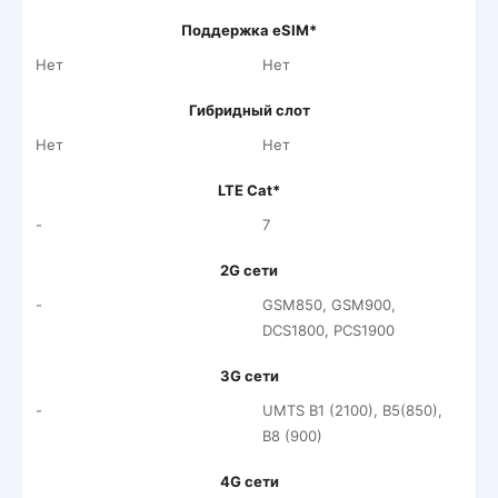
Поддержка eSIM*
Нет
Нет
Гибридный слот
Нет
Нет
LTE Cat*
-
7
2G сети
-
GSM850, GSM900,
DCS1800, PCS1900
3G сети
-
UMTS B1 (2100), B5(850),
B8 (900)
4G сети