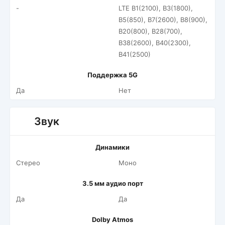
-
LTE B1(2100), B3(1800),
B5(850), B7(2600), B8(900),
B20(800), B28(700),
B38(2600), B40(2300),
B41(2500)
Поддержка 5G
Да
Нет
Звук
Динамики
Стерео
Моно
3.5 мм аудио порт
Да
Да
Dolby Atmos