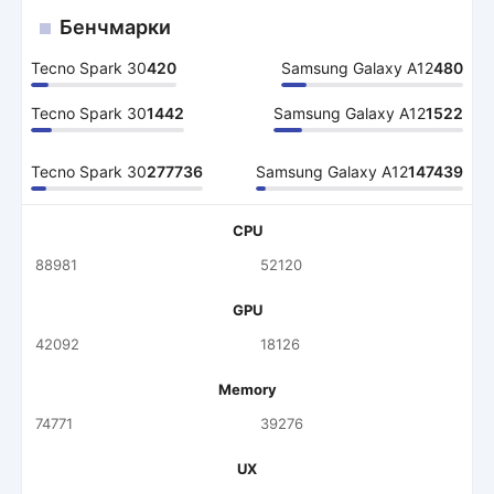
Бенчмарки
Tecno Spark 30
420
Samsung Galaxy A12
480
Tecno Spark 30
1442
Samsung Galaxy A12
1522
Tecno Spark 30
277736
Samsung Galaxy A12
147439
CPU
88981
52120
GPU
42092
18126
Memory
74771
39276
UX