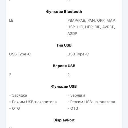
Функции Bluetooth
LE
PBAP/PAB, PAN, OPP, MAP,
HSP, HID, HFP, DIP, AVRCP,
A2DP
Тип USB
USB Type-C
USB Type-C
Версия USB
2
2
Функции USB
- Зарядка
- Зарядка
- Режим USB-накопителя
- Режим USB-накопителя
- OTG
- OTG
DisplayPort