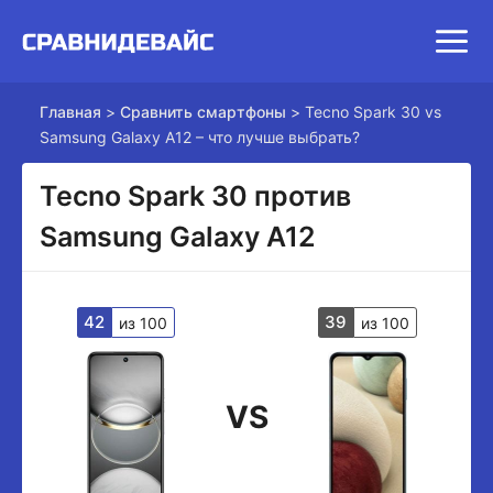
Главная
>
Сравнить смартфоны
>
Tecno Spark 30 vs
Samsung Galaxy A12 – что лучше выбрать?
Tecno Spark 30 против
Samsung Galaxy A12
42
39
из 100
из 100
VS