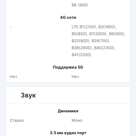
B8 (900)
4G сети
-
LTE B1(2100), B3(1800),
B5(850), B7(2600), B8(900),
B20(800), B28(700),
B38(2600), B40(2300),
B41(2500)
Поддержка 5G
Нет
Нет
Звук
Динамики
Стерео
Моно
3.5 мм аудио порт