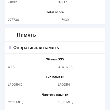
71892
37917
Total score
277736
147439
Память
Оперативная память
Объем ОЗУ
4 ГБ
3, 4, 6 ГБ
Тип памяти
LPDDR4X
LPDDR4
Частота памяти
2133 МГц
1866 МГц