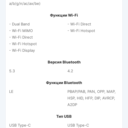
a/b/g/n/ac/ax/be)
Функции Wi-Fi
- Dual Band
- Wi-Fi Direct
- Wi-Fi MiMO
- Wi-Fi Hotspot
- Wi-Fi Direct
- Wi-Fi Hotspot
- Wi-Fi Display
Версия Bluetooth
5.3
4.2
Функции Bluetooth
LE
PBAP/PAB, PAN, OPP, MAP,
HSP, HID, HFP, DIP, AVRCP,
A2DP
Тип USB
USB Type-C
USB Type-C