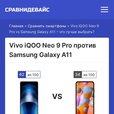
Главная
>
Сравнить смартфоны
>
Vivo iQOO Neo 9
Pro vs Samsung Galaxy A11 – что лучше выбрать?
Vivo iQOO Neo 9 Pro против
Samsung Galaxy A11
62
34
из 100
из 100
VS