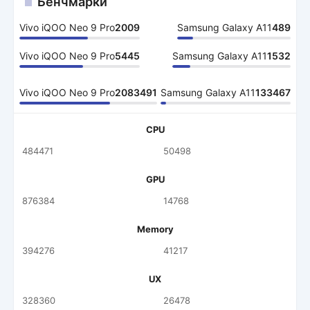
Бенчмарки
Vivo iQOO Neo 9 Pro
2009
Samsung Galaxy A11
489
Vivo iQOO Neo 9 Pro
5445
Samsung Galaxy A11
1532
Vivo iQOO Neo 9 Pro
2083491
Samsung Galaxy A11
133467
CPU
484471
50498
GPU
876384
14768
Memory
394276
41217
UX
328360
26478