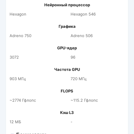
Нейронный процессор
Hexagon
Hexagon 546
Графика
Adreno 750
Adreno 506
GPU-ядер
3072
96
Частота GPU
903 МГц
720 МГц
FLOPS
~2774 Гфлопс
~115.2 Гфлопс
Кэш L3
12 МБ
-